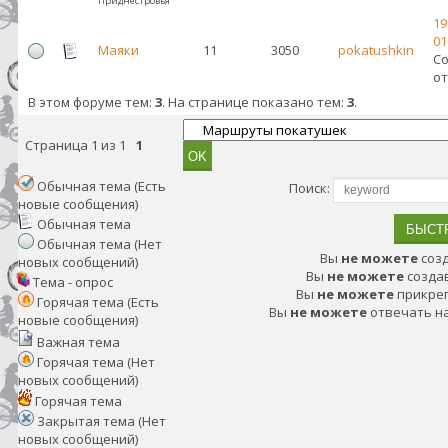
Приднестровья
19
01
Маяки
11
3050
pokatushkin
С
от
В этом форуме тем:
3
. На странице показано тем:
3
.
Страница
1
из
1
1
Обычная тема (Есть
Поиск:
новые сообщения)
Обычная тема
Обычная тема (Нет
Вы
не можете
соз
новых сообщений)
Вы
не можете
созда
Тема - опрос
Вы
не можете
прикре
Горячая тема (Есть
Вы
не можете
отвечать н
новые сообщения)
Важная тема
Горячая тема (Нет
новых сообщений)
Горячая тема
Закрытая тема (Нет
новых сообщений)