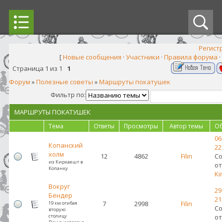
Регист
[
Новые сообщения
·
Участники
·
Правила форума
·
Страница
1
из
1
1
Форум
»
Полезные советы
»
Маршруты покатушек
Фильтр по:
МАРШРУТЫ ПОКАТУШЕК
Тема
Ответы
Просмотры
Автор темы
О
06
Копанский
22
холм
12
4862
Filin
С
из Киркаешт в
от
Копанку
Ki
Вокруг
29
Бендер
21
7
2998
Filin
19 км огибая
С
вторую
столицу
от