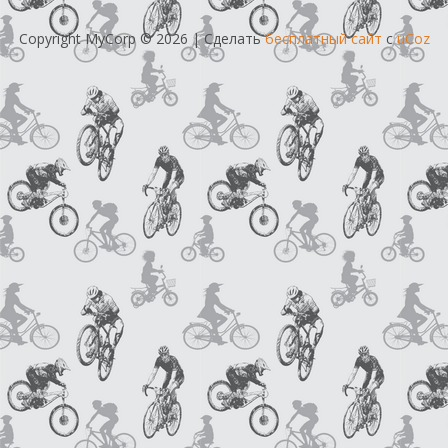
Copyright MyCorp © 2026
|
Сделать
бесплатный сайт
с
uCoz