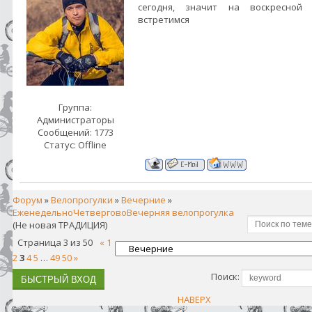
сегодня, значит на воскресной 
встретимся
Группа:
Администраторы
Сообщений:
1773
Статус:
Offline
Форум
»
Велопрогулки
»
Вечерние
»
ЕженедельноЧетверговоВечерняя велопрогулка
(Не новая ТРАДИЦИЯ)
Страница
3
из
50
«
1
2
3
4
5
…
49
50
»
Поиск:
НАВЕРХ