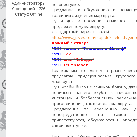
Администраторы
велопрогулке.
Сообщений:
1726
Предлагаю к обсуждению и воплощ
Статус:
Offline
традиции с изучения маршрута.
Ну и дня и времени "стыковок - в
предложенному маршруту.
Стандартный вариант такой:
http://www.gpsies.com/map.do?fileId=tfvgbn
Каждый
Четверг
19:00
магазин "Тернополь-Шериф"
19:10
НИИ
19:15
парк "
Победы"
19:30
Центр мост
Так как мы все живем в разных мест
предлагаю придерживаемся кругового
маршрута.
Ну и чтобы было не слишком боязно, для
новичков нашего клуба, с небольш
дистанции и безболезненной возможно
присоединения , так и схода с маршрута.
Предложения по изменению или д
непосредственно на самой по
приветствуются, обсуждаются и опред
самой покатушке.
Тема про "Вечернюю Среду" - еже