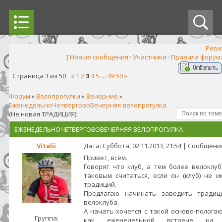
Реги
[
Новые сообщения
·
Участники
·
Правила форум
Страница
3
из
50
«
1
2
3
4
5
…
49
50
»
Форум
»
Велопрогулки
»
Вечерние
»
ЕженедельноЧетверговоВечерняя велопрогулка
(Не новая ТРАДИЦИЯ)
ЕЖЕНЕДЕЛЬНОЧЕТВЕРГОВОВЕЧЕРНЯЯ ВЕЛОПРОГУЛКА
Vitalii
Дата: Суббота, 02.11.2013, 21:54 | Сообщен
Привет, всем.
Говорят что клуб, а тем более велоклуб
таковым считаться, если он (клуб) не и
традиций.
Предлагаю начинать заводить традиц
велоклуба.
А начать хочется с такой осново-полога
Группа:
как еженедельной встрече на 