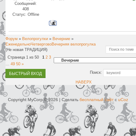
Сообщений:
408
Статус:
Offline
Форум
»
Велопрогулки
»
Вечерние
»
ЕженедельноЧетверговоВечерняя велопрогулка
(Не новая ТРАДИЦИЯ)
Страница
1
из
50
1
2
3
…
49
50
»
Поиск:
НАВЕРХ
Copyright MyCorp © 2026
|
Сделать
бесплатный сайт
с
uCoz