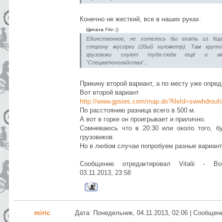
Конечно не жесткий, все в наших руках.
Цитата
Filin
(
)
Единственное, не хотелось бы ехать из Кир
сторону мусорки (20ый километр). Там круто
грузовики снуют туда-сюда ещё и а
"Спецавтохозяйства"...
Прикину второй вариант, а по месту уже опре
Вот второй вариант
http://www.gpsies.com/map.do?fileId=swwhdrouf
По расстоянию разница всего в 500 м.
А вот в горке он проигрывает и прилично.
Сомневаюсь что в 20:30 или около того, б
грузовиков.
Но в любом случаи попробуем разные вариант
Сообщение отредактировал
Vitalii
-
Во
03.11.2013, 23:58
miric
Дата: Понедельник, 04.11.2013, 02:06 | Сообще