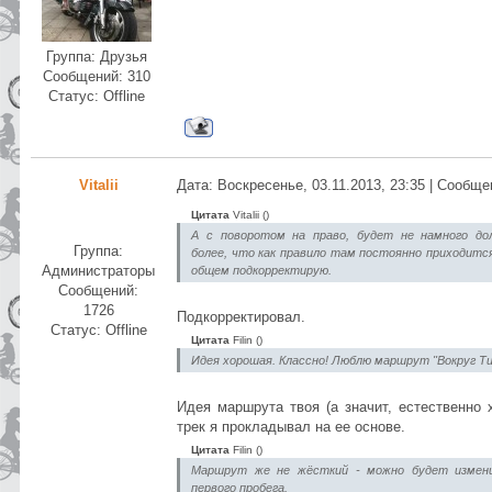
Группа: Друзья
Сообщений:
310
Статус:
Offline
Vitalii
Дата: Воскресенье, 03.11.2013, 23:35 | Сообщ
Цитата
Vitalii
(
)
А с поворотом на право, будет не намного до
Группа:
более, что как правило там постоянно приходитс
Администраторы
общем подкорректирую.
Сообщений:
1726
Подкорректировал.
Статус:
Offline
Цитата
Filin
(
)
Идея хорошая. Классно! Люблю маршрут "Вокруг Ти
Идея маршрута твоя (а значит, естественно 
трек я прокладывал на ее основе.
Цитата
Filin
(
)
Маршрут же не жёсткий - можно будет измен
первого пробега.