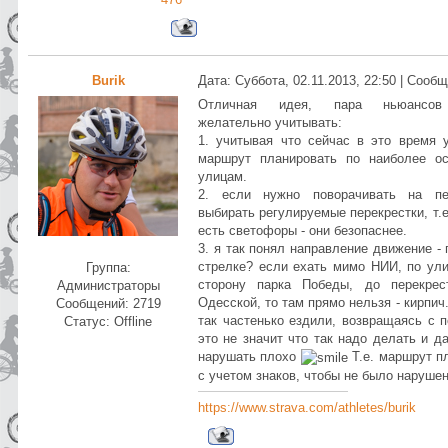
Burik
Дата: Суббота, 02.11.2013, 22:50 | Сооб
Отличная идея, пара ньюансов
желательно учитывать:
1. учитывая что сейчас в это время 
маршрут планировать по наиболее о
улицам.
2. если нужно поворачивать на пер
выбирать регулируемые перекрестки, т.е
есть светофоры - они безопаснее.
3. я так понял направление движение - 
стрелке? если ехать мимо НИИ, по ул
Группа:
сторону парка Победы, до перекрес
Администраторы
Одесской, то там прямо нельзя - кирпич
Сообщений:
2719
так частенько ездили, возвращаясь с п
Статус:
Offline
это не значит что так надо делать и д
нарушать плохо
Т.е. маршрут п
с учетом знаков, чтобы не было нарушен
https://www.strava.com/athletes/burik