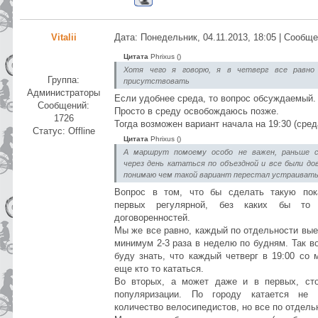
Vitalii
Дата: Понедельник, 04.11.2013, 18:05 | Сообщ
Цитата
Phrixus
(
)
Хотя чего я говорю, я в четверг все равно
Группа:
присутствовать
Администраторы
Если удобнее среда, то вопрос обсуждаемый.
Сообщений:
Просто в среду освобождаюсь позже.
1726
Тогда возможен вариант начала на 19:30 (сред
Статус:
Offline
Цитата
Phrixus
(
)
А маршрут помоему особо не важен, раньше с
через день кататься по объездной и все были до
понимаю чем такой вариант перестал устраиват
Вопрос в том, что бы сделать такую пок
первых регулярной, без каких бы то
договоренностей.
Мы же все равно, каждый по отдельности вые
минимум 2-3 раза в неделю по будням. Так во
буду знать, что каждый четверг в 19:00 со 
еще кто то кататься.
Во вторых, а может даже и в первых, сто
популяризации. По городу катается не 
количество велосипедистов, но все по отдель