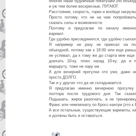
Многих наши будничные покатушки (по объездно
и уж тем более воскресные, ПУГАЮТ.
Расстояние, скорость, горки и вообще нагрузк
Просто потому, что не на чем попробоват
сказать силы и возможности.
Поэтому и предлагаю по началу именно
вариант.
Где удобно присоединился, где удобно съехал
Я например ни разу не приехал на по
объездной, потому как к 18:00 или еще раньш
не успевал, да к тому же до старта мне еще
доехать 10-ку, плюс назад 10-ку, да и 
маршруту, тоже не пару км.
А для вечерней прогулки это уже, даже н
просто ДОЛГО.
Так и у других что да не складывается.
Я предлагаю именно вечернюю прогулку
полтора после трудового дня. Так сказат
Подышать, жирок разогнать, а не тренировку
Франс или чемпионату по Кросс-кантри (это к 
А все остальные, существующие варианты, ка
и должны быть и оставаться.