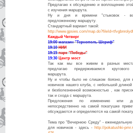
Предлагаю к обсуждению и воплощению это
с изучения маршрута.
Ну и дня и времени "стыковок - вс
предложенному маршруту.
Стандартный вариант такой:
http://www.gpsies.com/map.do?fileId=tfvgbnrolyd
Каждый
Четверг
19:00
магазин "Тернополь-Шериф"
19:10
НИИ
19:15
парк "
Победы"
19:30
Центр мост
Так как мы все живем в разных места
предлагаю придерживаемся кругового 
маршрута.
Ну и чтобы было не слишком боязно, для 
новичков нашего клуба, с небольшой длиной
и безболезненной возможностью , как присо
так и схода с маршрута.
Предложения по изменению или до
непосредственно на самой покатушке приве
обсуждаются и определяются на самой покат
Тема про "Вечернюю Среду" - еженедельную
для новичков - здесь -
http://pokatushki-pmr.
476