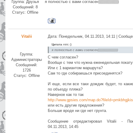
Группа: Друзья
я полностью с вами согласен)))))))))))))))))
Сообщений:
8
Статус:
Offline
Vitalii
Дата: Понедельник, 04.11.2013, 14:11 | Сообщ
Цитата
miric
(
)
я полностью с вами согласен)))))))))))))))))
Группа:
C чем согласен?
Администраторы
Вообще с тем что нужна еженедельная покат
Сообщений:
Или с 1 вариантом маршрута?
1726
Сам то где собираешься присоединятся?
Статус:
Offline
И еще, если все таки дождик будет, то каки
по объезду пляжа?
Наверное как то так
http://www.gpsies.com/map.do?fileId=pmkbhgjkis
или есть другие предложения?
Больше вроде ни где нет грунта.
Сообщение отредактировал
Vitalii
-
По
04.11.2013, 14:45