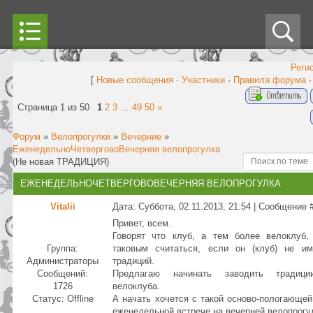
Реги
[
Новые сообщения
·
Участники
·
Правила форума
Страница
1
из
50
1
2
3
…
49
50
»
Форум
»
Велопрогулки
»
Вечерние
»
ЕженедельноЧетверговоВечерняя велопрогулка
(Не новая ТРАДИЦИЯ)
ЕЖЕНЕДЕЛЬНОЧЕТВЕРГОВОВЕЧЕРНЯЯ ВЕЛОПРОГУЛКА
Vitalii
Дата: Суббота, 02.11.2013, 21:54 | Сообщение 
Привет, всем.
Говорят что клуб, а тем более велоклуб,
Группа:
таковым считаться, если он (клуб) не им
Администраторы
традиций.
Сообщений:
Предлагаю начинать заводить традици
1726
велоклуба.
Статус:
Offline
А начать хочется с такой осново-пологающей
еженедельной встрече на вечерней велопрогу