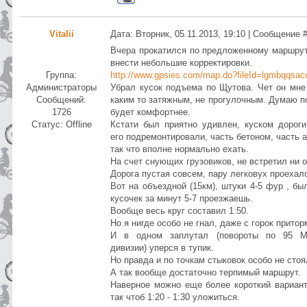
Vitalii
Дата: Вторник, 05.11.2013, 19:10 | Сообщение 
Вчера прокатился по предложенному маршру
внести небольшие корректировки.
Группа:
http://www.gpsies.com/map.do?fileId=lgmbqqsac
Администраторы
Убрал кусок подъема по Щутова. Чет он мне
Сообщений:
каким то затяжным, не прогулочным. Думаю п
1726
будет комфортнее.
Статус:
Offline
Кстати был приятно удивлен, куском дороги
его подремонтировали, часть бетоном, часть 
так что вполне нормально ехать.
На счет снующих грузовиков, не встретил ни о
Дорога пустая совсем, пару легковух проехал
Вот на объездной (15км), штуки 4-5 фур , был
кусочек за минут 5-7 проезжаешь.
Вообще весь круг составил 1:50.
Но я нигде особо не гнал, даже с горок прито
И в одном заплутал (повороты по 95 М
дивизии) уперся в тупик.
Но правда и по точкам стыковок особо не стоя
А так вообще достаточно терпимый маршрут.
Наверное можно еще более короткий вариант
так чтоб 1:20 - 1:30 уложиться.