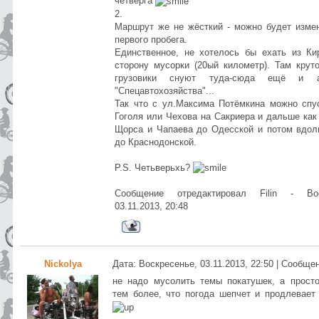
четверга
2.
Маршрут же не жёсткий - можно будет изме
первого пробега.
Единственное, не хотелось бы ехать из Ки
сторону мусорки (20ый километр). Там крут
грузовики снуют туда-сюда ещё и 
"Спецавтохозяйства"...
Так что с ул.Максима Потёмкина можно спу
Гоголя или Чехова на Сакриера и дальше как
Щорса и Чапаева до Одесской и потом вдол
до Краснодонской.
P.S. Четьверьхь?
Сообщение отредактировал
Filin
-
Во
03.11.2013, 20:48
Nickolya
Дата: Воскресенье, 03.11.2013, 22:50 | Сообще
не надо мусолить темы покатушек, а просто
тем более, что погода шепчет и продлевает