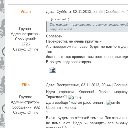
Vitalii
Дата: Суббота, 02.11.2013, 23:38 | Сообщение 
Цитата
burik
(
)
Т.е. маршрут планировать с учетом знаков, что
Группа:
нарушений пдд.
Администраторы
Согласен.
Сообщений:
Перекресток не очень приятный.
1726
А с поворотом на право, будет не намного до
Статус:
Offline
Тем
более, что как правило там постоянно приходи
В общем подкорректирую.
Filin
Дата: Воскресенье, 03.11.2013, 20:44 | Сообщ
Идея хорошая. Классно! Люблю маршру
Группа:
Тирасполя"!
Администраторы
Да и вообще "малые расстояния".
Сообщений:
982
Свои пять копеек:
Статус:
Offline
1.
Ехать будем по жёсткой темени. Так что лиш
не помешают. Надо бы зарядить все аккум