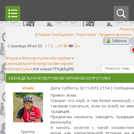
Регист
[
Новые сообщения
·
Участники
·
Правила форума
·
Страница
49
из
50
«
1
2
…
47
48
49
50
»
Форум
»
Велопрогулки
»
Вечерние
»
ЕженедельноЧетверговоВечерняя
велопрогулка
(Не новая ТРАДИЦИЯ)
ЕЖЕНЕДЕЛЬНОЧЕТВЕРГОВОВЕЧЕРНЯЯ ВЕЛОПРОГУЛКА
Vitalii
Дата: Суббота, 02.11.2013, 21:54 | Сообщен
Привет, всем.
Говорят что клуб, а тем более велоклуб,
таковым считаться, если он (клуб) не им
традиций.
Предлагаю начинать заводить традици
велоклуба.
А начать хочется с такой осново-по
Группа:
вещи, как еженедельной встрече на 