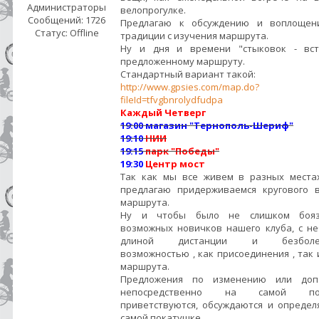
Администраторы
велопрогулке.
Сообщений:
1726
Предлагаю к обсуждению и воплощен
Статус:
Offline
традиции с изучения маршрута.
Ну и дня и времени "стыковок - вст
предложенному маршруту.
Стандартный вариант такой:
http://www.gpsies.com/map.do?
fileId=tfvgbnrolydfudpa
Каждый
Четверг
19:00
магазин "Тернополь-Шериф"
19:10
НИИ
19:15
парк "
Победы"
19:30
Центр мост
Так как мы все живем в разных места
предлагаю придерживаемся кругового 
маршрута.
Ну и чтобы было не слишком бояз
возможных новичков нашего клуба, с н
длиной дистанции и безболез
возможностью , как присоединения , так 
маршрута.
Предложения по изменению или доп
непосредственно на самой пок
приветствуются, обсуждаются и определ
самой покатушке.