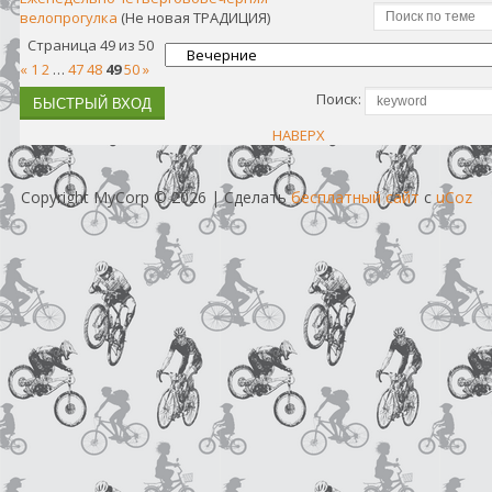
велопрогулка
(Не новая ТРАДИЦИЯ)
Страница
49
из
50
«
1
2
…
47
48
49
50
»
Поиск:
НАВЕРХ
Copyright MyCorp © 2026
|
Сделать
бесплатный сайт
с
uCoz