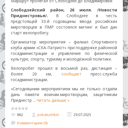
Маршрут пролегал от Слободзеи до Владимировки
Слободзейский район, 26 июля. /Новости
Приднестровья/.
В Слободзее в честь
предстоящей 33-й годовщины ввода российских
миротворцев в ПМР состоялся митинг и был дан
старт велопробегу.
Организатор мероприятия – филиал Спортивного
клуба армии «СКА-Патриот» при поддержке районной
госадминистрации и управления по физической
культуре, спорту, туризму и молодёжной политике.
Велопробег прошёл в восьмой раз, дистанция –
более 20 км,
сообщает
пресс-служба
госадминистрации.
«Сегодняшним мероприятием мы не только отдаём
дань памяти воинам-миротворцам, защитникам
Приднестр
...
Читать дальше »
862
pokatushkin
29.07.2025
Комментарии (0)