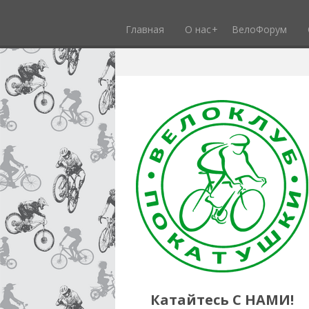
Главная
О нас
ВелоФорум
Катайтесь С НАМИ!