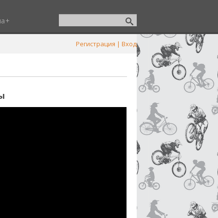
ша
Регистрация
|
Вход
ы