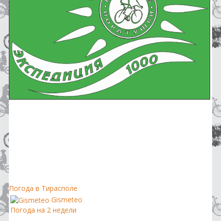
Погода в Тирасполе
Gismeteo
Погода на 2 недели