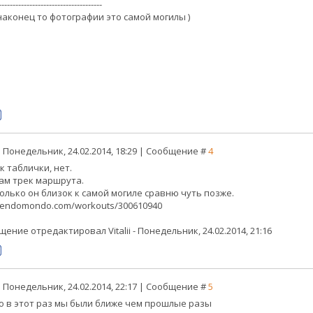
-------------------------------------
наконец то фотографии это самой могилы )
 Понедельник, 24.02.2014, 18:29 | Сообщение #
4
к таблички, нет.
сам трек маршрута.
колько он близок к самой могиле сравню чуть позже.
endomondo.com/workouts/300610940
щение отредактировал
Vitalii
-
Понедельник, 24.02.2014, 21:16
 Понедельник, 24.02.2014, 22:17 | Сообщение #
5
то в этот раз мы были ближе чем прошлые разы