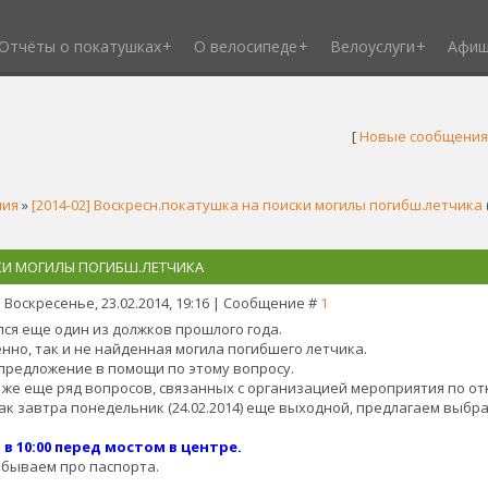
Отчёты о покатушках
О велосипеде
Велоуслуги
Афи
[
Новые сообщения
ния
»
[2014-02] Воскресн.покатушка на поиски могилы погибш.летчика
СКИ МОГИЛЫ ПОГИБШ.ЛЕТЧИКА
 Воскресенье, 23.02.2014, 19:16 | Сообщение #
1
лся еще один из должков прошлого года.
енно, так и не найденная могила погибшего летчика.
 предложение в помощи по этому вопросу.
к же еще ряд вопросов, связанных с организацией мероприятия по о
как завтра понедельник (24.02.2014) еще выходной, предлагаем выбра
 в 10:00 перед мостом в центре.
абываем про паспорта.