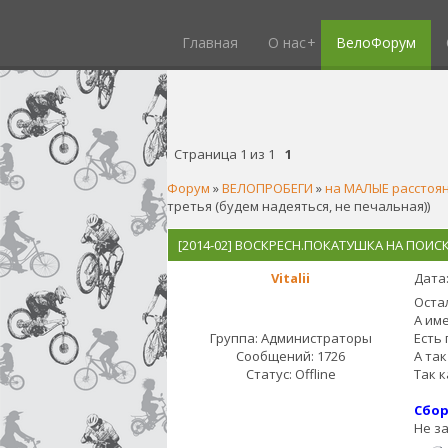
Главная
О нас
ВелоФорум
Страница
1
из
1
1
Форум
»
ВЕЛОПРОБЕГИ
»
на МАЛЫЕ расстоя
третья (будем надеяться, не печальная))
[2014-02] ВОСКРЕСН.ПОКАТУШКА НА ПОИ
Vitalii
Дата:
Оста
А им
Группа: Администраторы
Есть
Сообщений:
1726
А та
Статус:
Offline
Так 
Сбор
Не з