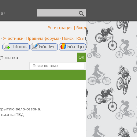
ша
Регистрация
|
Вход
·
Участники
·
Правила форума
·
Поиск
·
RSS
]
(Попытка
ткрытию вело-сезона.
ться на ПВД.