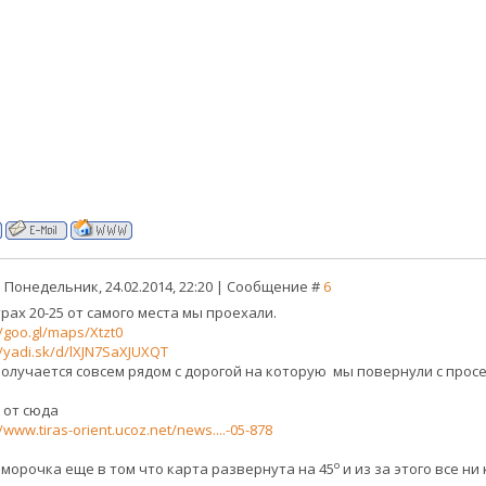
 Понедельник, 24.02.2014, 22:20 | Сообщение #
6
рах 20-25 от самого места мы проехали.
//goo.gl/maps/Xtzt0
//yadi.sk/d/lXJN7SaXJUXQT
получается совсем рядом с дорогой на которую мы повернули с просек
 от сюда
//www.tiras-orient.ucoz.net/news....-05-878
o
аморочка еще в том что карта развернута на 45
и из за этого все ни