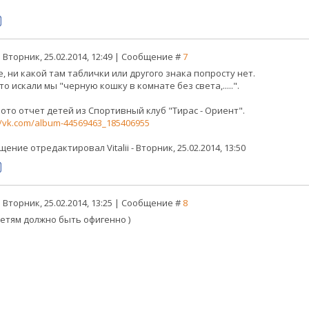
 Вторник, 25.02.2014, 12:49 | Сообщение #
7
, ни какой там таблички или другого знака попросту нет.
то искали мы "черную кошку в комнате без света,.....".
фото отчет детей из Спортивный клуб "Тирас - Ориент".
//vk.com/album-44569463_185406955
щение отредактировал
Vitalii
-
Вторник, 25.02.2014, 13:50
 Вторник, 25.02.2014, 13:25 | Сообщение #
8
детям должно быть офигенно )