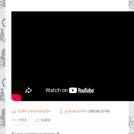
СМИ о Велоклубе
pokatushkin
(09.04.2014)
1113
0.0
/
0
Всего комментариев
:
0