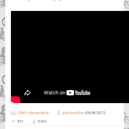
СМИ о Велоклубе
pokatushkin
(09.06.2017)
971
0.0
/
0