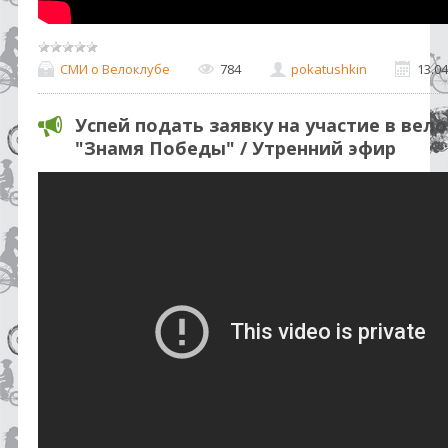
СМИ о Велоклубе
784
pokatushkin
13.04
Успей подать заявку на участие в ве
"Знамя Победы" / Утренний эфир