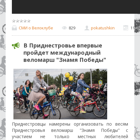
СМИ о Велоклубе
829
pokatushkin
11.04
В Приднестровье впервые
пройдет международный
веломарш "Знамя Победы"
Приднестровцы намерены организовать по весям
Приднестровья веломарш "Знамя Победы" с
участием не только местных любителей