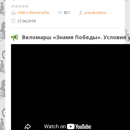
СМИ о Велоклубе
821
pokatushkin
27.04.2018
Веломарш «Знамя Победы». Условия 