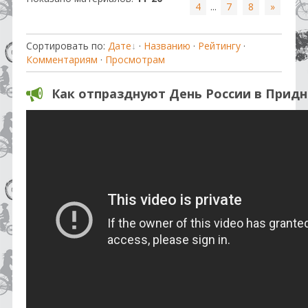
4
...
7
8
»
Сортировать по
:
Дате
·
Названию
·
Рейтингу
·
Комментариям
·
Просмотрам
Как отпразднуют День России в Прид