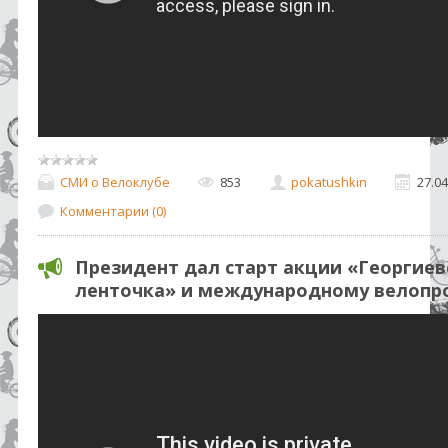
СМИ о Велоклубе
853
pokatushkin
27.04
Комментарии (0)
Президент дал старт акции «Георгиев
ленточка» и международному велопр