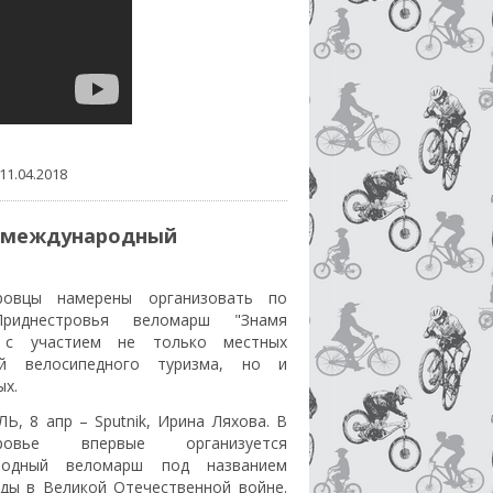
11.04.2018
т международный
ровцы намерены организовать по
риднестровья веломарш "Знамя
 с участием не только местных
ей велосипедного туризма, но и
ых.
, 8 апр – Sputnik, Ирина Ляхова. В
тровье впервые организуется
родный веломарш под названием
ды в Великой Отечественной войне.