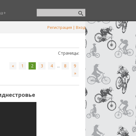
ша
Регистрация
|
Вход
Страницы
:
«
1
2
3
4
...
8
9
»
иднестровье