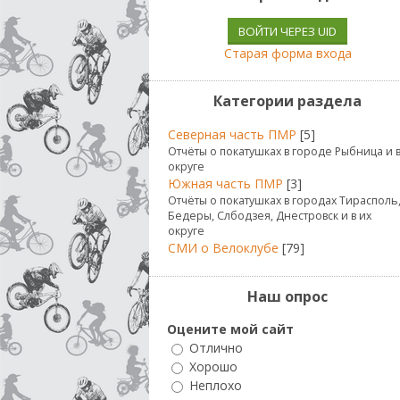
ВОЙТИ ЧЕРЕЗ UID
Старая форма входа
Категории раздела
Северная часть ПМР
[5]
Отчёты о покатушках в городе Рыбница и 
округе
Южная часть ПМР
[3]
Отчёты о покатушках в городах Тирасполь
Бедеры, Слбодзея, Днестровск и в их
округе
СМИ о Велоклубе
[79]
Наш опрос
Оцените мой сайт
Отлично
Хорошо
Неплохо