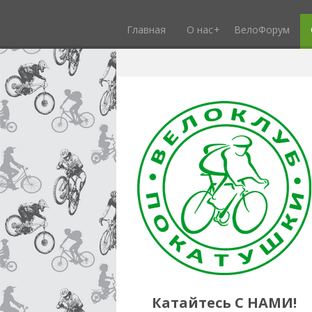
Главная
О нас
ВелоФорум
Катайтесь С НАМИ!