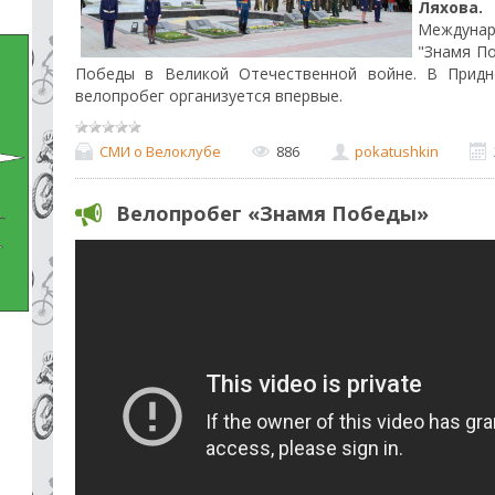
Ляхов
Междуна
"Знамя П
Победы в Великой Отечественной войне. В Придн
велопробег организуется впервые.
СМИ о Велоклубе
886
pokatushkin
Велопробег «Знамя Победы»