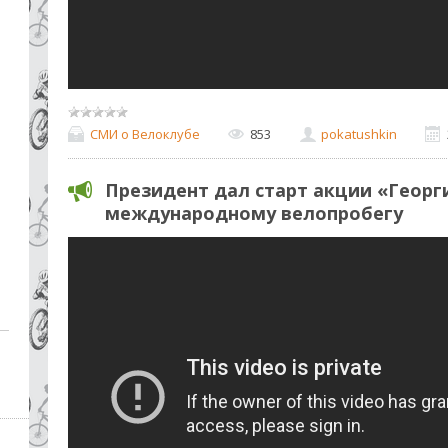
СМИ о Велоклубе
853
pokatushkin
Президент дал старт акции «Георг
международному велопробегу