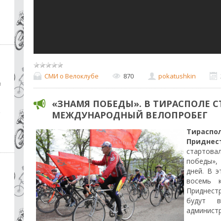
СМИ о Велоклубе
870
pokatushkin
в
«ЗНАМЯ ПОБЕДЫ». В ТИРАСПОЛЕ 
,
МЕЖДУНАРОДНЫЙ ВЕЛОПРОБЕГ
Тирасп
Придне
стартова
победы»,
дней. В 
восемь 
Приднест
будут в
администр