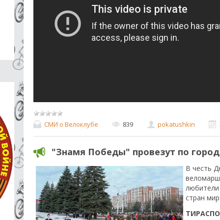
СМИ о Велоклубе
839
pokatushkin
"Знамя Победы" провезут по горо
В честь Д
веломар
любители
стран мир
ТИРАСПО