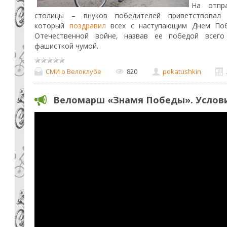
На отпр
столицы – внуков победителей приветствовал
который
поздравил
всех с наступающим Днем Поб
Отечественной войне, назвав ее победой всего 
фашисткой чумой.
СМИ о Велоклубе
820
pokatushkin
Веломарш «Знамя Победы». Услови