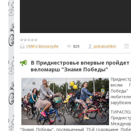
СМИ о Велоклубе
829
pokatushkin
В Приднестровье впервые пройде
веломарш "Знамя Победы"
Приднест
весям П
Победы"
любител
зарубежн
ТИРАСПОЛЬ
Приднес
Междуна
"Знамя Победы", посвященный 73-й годовщине Побе