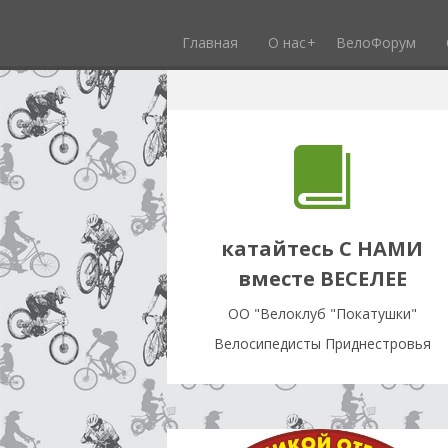
Главная
О нас
ВелоФорум
катайтесь С НАМИ
вместе ВЕСЕЛЕЕ
OO "Велоклуб "Покатушки"
Велосипедисты Приднестровья