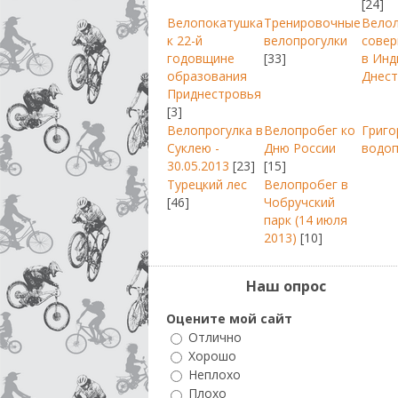
[24]
Велопокатушка
Тренировочные
Вело
к 22-й
велопрогулки
совер
годовщине
[33]
в Инд
образования
Днест
Приднестровья
[3]
Велопрогулка в
Велопробег ко
Григо
Суклею -
Дню России
водо
30.05.2013
[23]
[15]
Турецкий лес
Велопробег в
[46]
Чобручский
парк (14 июля
2013)
[10]
Наш опрос
Оцените мой сайт
Отлично
Хорошо
Неплохо
Плохо