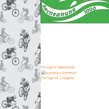
Погода в Тирасполе
Gismeteo
Погода на 2 недели