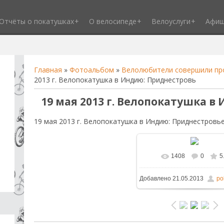
Отчёты о покатушках
О велосипеде
Велоуслуги
Афи
Главная
»
Фотоальбом
»
Велолюбители совершили про
2013 г. Велопокатушка в Индию: Приднестровь
19 мая 2013 г. Велопокатушка 
19 мая 2013 г. Велопокатушка в Индию: Приднестровь
1408
0
5
В реальном размере
1
Добавлено
21.05.2013
po
/ 394.6Kb