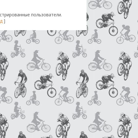
стрированные пользователи.
д
]