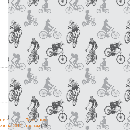
ытие
По лесным
езона 2012
тропам
[29]