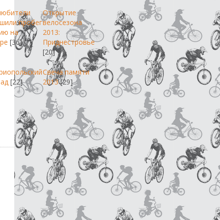
любители
Открытие
шили пробег
велосезона
ию на
2013:
ре
[36]
Приднестровье
[20]
риопольский
Свеча памяти
пад
[22]
2013
[29]