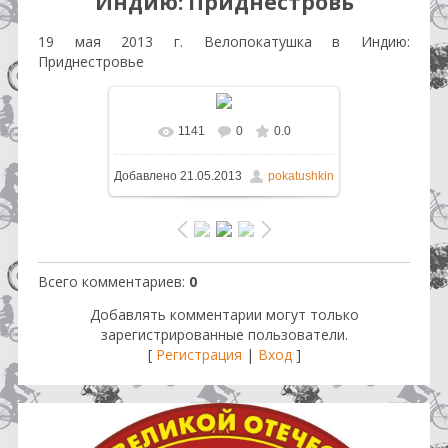
Индию: Приднестровь
19 мая 2013 г. Велопокатушка в Индию:
Приднестровье
1141
0
0.0
В реальном размере
1600x1200
Добавлено
21.05.2013
pokatushkin
/ 236.9Kb
Всего комментариев
:
0
Добавлять комментарии могут только
зарегистрированные пользователи.
[
Регистрация
|
Вход
]