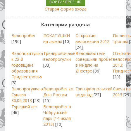
ВОЙТИ ЧЕРЕЗ UID
Старая форма входа
Категории раздела
Велопробег
ПОКАТУШКИ
Открытие
По лесн
[190]
на лыжах
[10]
велосезона 2012
тропам
[
[24]
Велопокатушка
Тренировочные
Велолюбители
Открыти
к 22-й
велопрогулки
совершили пробег
велосез
годовщине
[33]
в Индию на
2013:
образования
Днестре
[36]
Приднес
Приднестровья
[20]
[3]
Велопрогулка в
Велопробег ко
Григориопольский
Свеча п
Суклею -
Дню России
водопад
[22]
2013
[29]
30.05.2013
[23]
[15]
Турецкий лес
Велопробег в
[46]
Чобручский
парк (14 июля
2013)
[10]