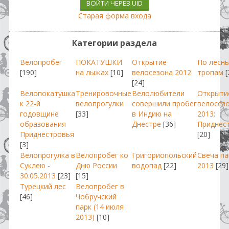
ВОЙТИ ЧЕРЕЗ UID
Старая форма входа
Категории раздела
Велопробег
ПОКАТУШКИ
Открытие
По лесн
[190]
на лыжах
[10]
велосезона 2012
тропам
[
[24]
Велопокатушка
Тренировочные
Велолюбители
Открыти
к 22-й
велопрогулки
совершили пробег
велосез
годовщине
[33]
в Индию на
2013:
образования
Днестре
[36]
Приднес
Приднестровья
[20]
[3]
Велопрогулка в
Велопробег ко
Григориопольский
Свеча п
Суклею -
Дню России
водопад
[22]
2013
[29]
30.05.2013
[23]
[15]
Турецкий лес
Велопробег в
[46]
Чобручский
парк (14 июля
2013)
[10]