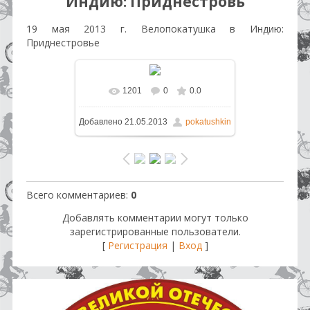
Индию: Приднестровь
19 мая 2013 г. Велопокатушка в Индию:
Приднестровье
1201
0
0.0
В реальном размере
1600x1200
Добавлено
21.05.2013
pokatushkin
/ 493.1Kb
Всего комментариев
:
0
Добавлять комментарии могут только
зарегистрированные пользователи.
[
Регистрация
|
Вход
]