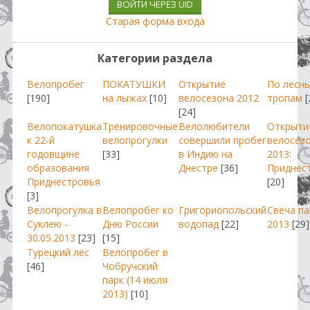
ВОЙТИ ЧЕРЕЗ UID
Старая форма входа
Категории раздела
Велопробег
ПОКАТУШКИ
Открытие
По лесн
[190]
на лыжах
[10]
велосезона 2012
тропам
[
[24]
Велопокатушка
Тренировочные
Велолюбители
Открыти
к 22-й
велопрогулки
совершили пробег
велосез
годовщине
[33]
в Индию на
2013:
образования
Днестре
[36]
Приднес
Приднестровья
[20]
[3]
Велопрогулка в
Велопробег ко
Григориопольский
Свеча п
Суклею -
Дню России
водопад
[22]
2013
[29]
30.05.2013
[23]
[15]
Турецкий лес
Велопробег в
[46]
Чобручский
парк (14 июля
2013)
[10]