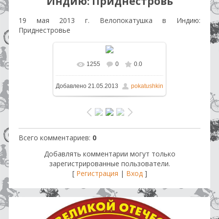
Индию: Приднестровь
19 мая 2013 г. Велопокатушка в Индию:
Приднестровье
1255
0
0.0
В реальном размере
1600x1200
Добавлено
21.05.2013
pokatushkin
/ 328.5Kb
Всего комментариев
:
0
Добавлять комментарии могут только
зарегистрированные пользователи.
[
Регистрация
|
Вход
]