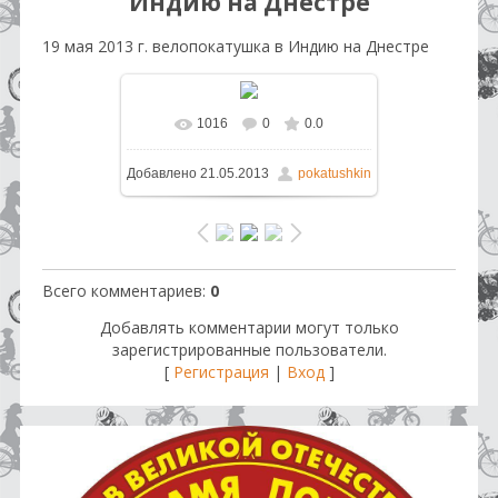
Индию на Днестре
19 мая 2013 г. велопокатушка в Индию на Днестре
1016
0
0.0
В реальном размере
1600x1200
Добавлено
21.05.2013
pokatushkin
/ 271.1Kb
Всего комментариев
:
0
Добавлять комментарии могут только
зарегистрированные пользователи.
[
Регистрация
|
Вход
]