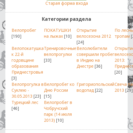
Старая форма входа
Категории раздела
Велопробег
ПОКАТУШКИ
Открытие
По лесн
[190]
на лыжах
[10]
велосезона 2012
тропам
[
[24]
Велопокатушка
Тренировочные
Велолюбители
Открыти
к 22-й
велопрогулки
совершили пробег
велосез
годовщине
[33]
в Индию на
2013:
образования
Днестре
[36]
Приднес
Приднестровья
[20]
[3]
Велопрогулка в
Велопробег ко
Григориопольский
Свеча п
Суклею -
Дню России
водопад
[22]
2013
[29]
30.05.2013
[23]
[15]
Турецкий лес
Велопробег в
[46]
Чобручский
парк (14 июля
2013)
[10]