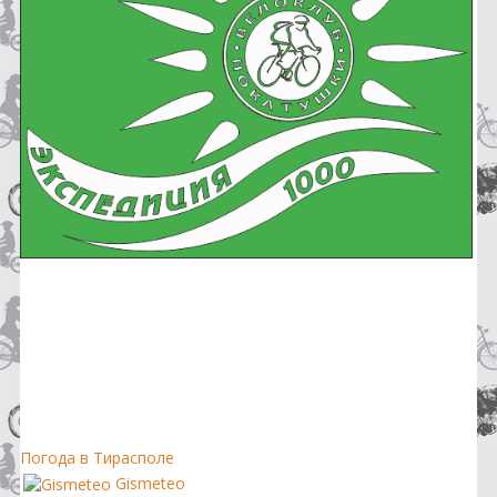
Погода в Тирасполе
Gismeteo