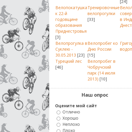
[24]
Велопокатушка
Тренировочные
Вело
к 22-й
велопрогулки
совер
годовщине
[33]
в Инд
образования
Днест
Приднестровья
[3]
Велопрогулка в
Велопробег ко
Григо
Суклею -
Дню России
водо
30.05.2013
[23]
[15]
Турецкий лес
Велопробег в
[46]
Чобручский
парк (14 июля
2013)
[10]
Наш опрос
Оцените мой сайт
Отлично
Хорошо
Неплохо
Плохо