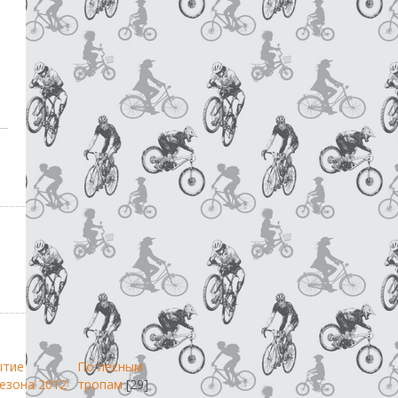
ытие
По лесным
езона 2012
тропам
[29]