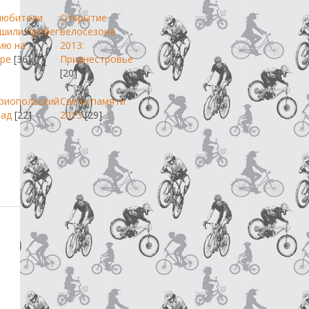
любители
Открытие
шили пробег
велосезона
ию на
2013:
ре
[36]
Приднестровье
[20]
риопольский
Свеча памяти
пад
[22]
2013
[29]