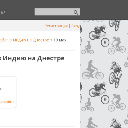
ша
Регистрация
|
Вход
бег в Индию на Днестре
» 19 мая
 в Индию на Днестре
.0
600x1200
katushkin