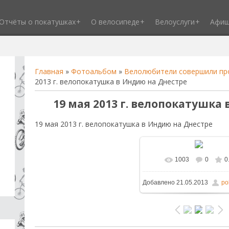
Отчёты о покатушках
О велосипеде
Велоуслуги
Афи
Главная
»
Фотоальбом
»
Велолюбители совершили про
2013 г. велопокатушка в Индию на Днестре
19 мая 2013 г. велопокатушка
19 мая 2013 г. велопокатушка в Индию на Днестре
1003
0
0
В реальном размере
1
Добавлено
21.05.2013
po
/ 343.5Kb