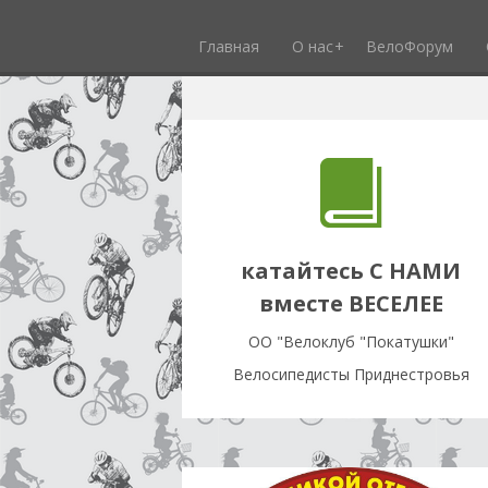
Главная
О нас
ВелоФорум
катайтесь С НАМИ
вместе ВЕСЕЛЕЕ
OO "Велоклуб "Покатушки"
Велосипедисты Приднестровья