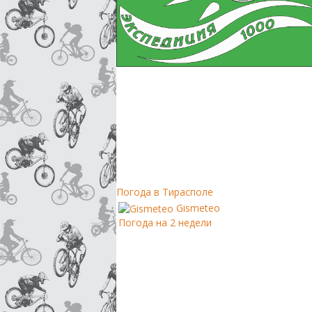
Погода в Тирасполе
Gismeteo
Погода на 2 недели