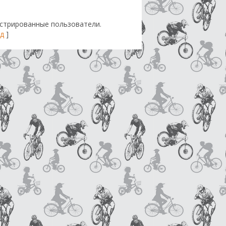
стрированные пользователи.
д
]