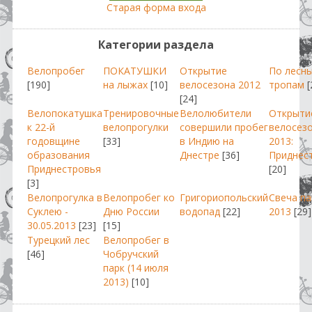
Старая форма входа
Категории раздела
Велопробег
ПОКАТУШКИ
Открытие
По лесн
[190]
на лыжах
[10]
велосезона 2012
тропам
[
[24]
Велопокатушка
Тренировочные
Велолюбители
Открыти
к 22-й
велопрогулки
совершили пробег
велосез
годовщине
[33]
в Индию на
2013:
образования
Днестре
[36]
Приднес
Приднестровья
[20]
[3]
Велопрогулка в
Велопробег ко
Григориопольский
Свеча п
Суклею -
Дню России
водопад
[22]
2013
[29]
30.05.2013
[23]
[15]
Турецкий лес
Велопробег в
[46]
Чобручский
парк (14 июля
2013)
[10]