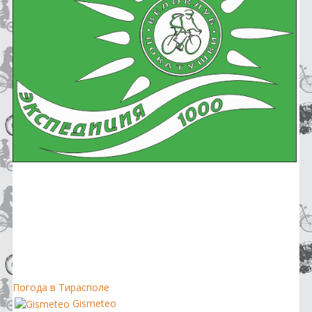
Погода в Тирасполе
Gismeteo