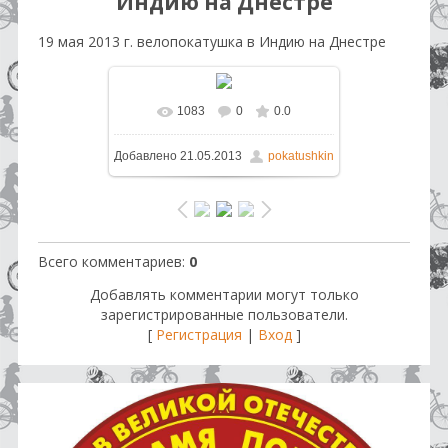
Индию на Днестре
19 мая 2013 г. велопокатушка в Индию на Днестре
1083
0
0.0
В реальном размере
1600x1200
Добавлено
21.05.2013
pokatushkin
/ 345.4Kb
Всего комментариев
:
0
Добавлять комментарии могут только
зарегистрированные пользователи.
[
Регистрация
|
Вход
]