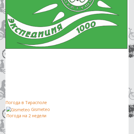
Погода в Тирасполе
Gismeteo
Погода на 2 недели