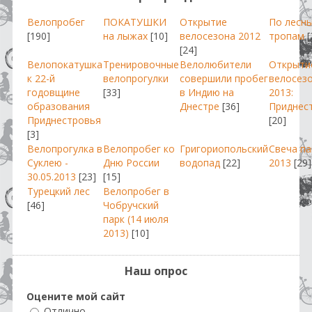
Велопробег
ПОКАТУШКИ
Открытие
По лесн
[190]
на лыжах
[10]
велосезона 2012
тропам
[
[24]
Велопокатушка
Тренировочные
Велолюбители
Открыти
к 22-й
велопрогулки
совершили пробег
велосез
годовщине
[33]
в Индию на
2013:
образования
Днестре
[36]
Приднес
Приднестровья
[20]
[3]
Велопрогулка в
Велопробег ко
Григориопольский
Свеча п
Суклею -
Дню России
водопад
[22]
2013
[29]
30.05.2013
[23]
[15]
Турецкий лес
Велопробег в
[46]
Чобручский
парк (14 июля
2013)
[10]
Наш опрос
Оцените мой сайт
Отлично