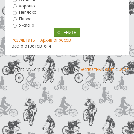
Хорошо
Неплохо
Плохо
Ужасно
Результаты
|
Архив опросов
Всего ответов:
614
Copyright MyCorp © 2026
|
Сделать
бесплатный сайт
с
uCoz