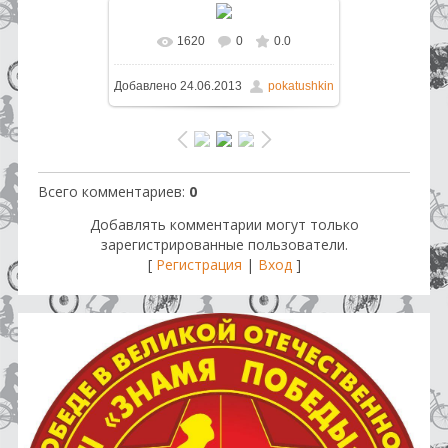
1620
0
0.0
В реальном размере
1600x1200
Добавлено
24.06.2013
pokatushkin
/ 451.6Kb
Всего комментариев
:
0
Добавлять комментарии могут только
зарегистрированные пользователи.
[
Регистрация
|
Вход
]