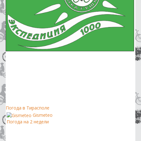
Погода в Тирасполе
Gismeteo
Погода на 2 недели