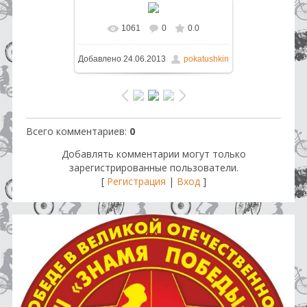
1061
0
0.0
В реальном размере
1600x1200
Добавлено
24.06.2013
pokatushkin
/ 475.1Kb
Всего комментариев
:
0
Добавлять комментарии могут только
зарегистрированные пользователи.
[
Регистрация
|
Вход
]