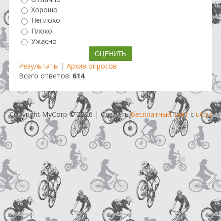
Хорошо
Неплохо
Плохо
Ужасно
Результаты
|
Архив опросов
Всего ответов:
614
Copyright MyCorp © 2026
|
Сделать
бесплатный сайт
с
uCoz