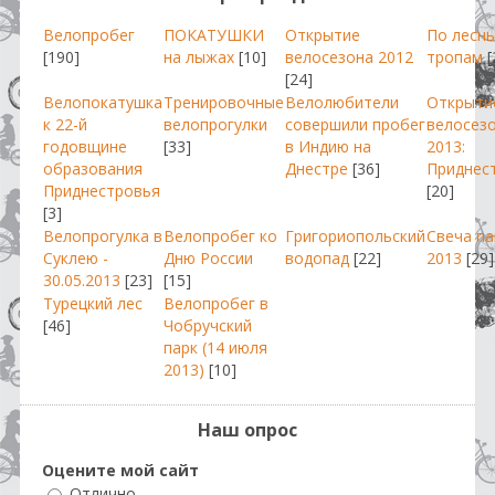
Велопробег
ПОКАТУШКИ
Открытие
По лесн
[190]
на лыжах
[10]
велосезона 2012
тропам
[
[24]
Велопокатушка
Тренировочные
Велолюбители
Открыти
к 22-й
велопрогулки
совершили пробег
велосез
годовщине
[33]
в Индию на
2013:
образования
Днестре
[36]
Приднес
Приднестровья
[20]
[3]
Велопрогулка в
Велопробег ко
Григориопольский
Свеча п
Суклею -
Дню России
водопад
[22]
2013
[29]
30.05.2013
[23]
[15]
Турецкий лес
Велопробег в
[46]
Чобручский
парк (14 июля
2013)
[10]
Наш опрос
Оцените мой сайт
Отлично