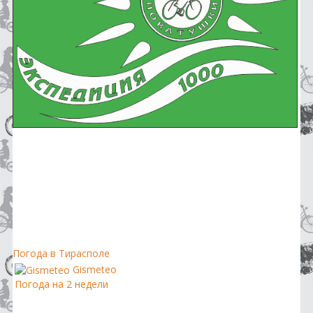
Погода в Тирасполе
Gismeteo
Погода на 2 недели