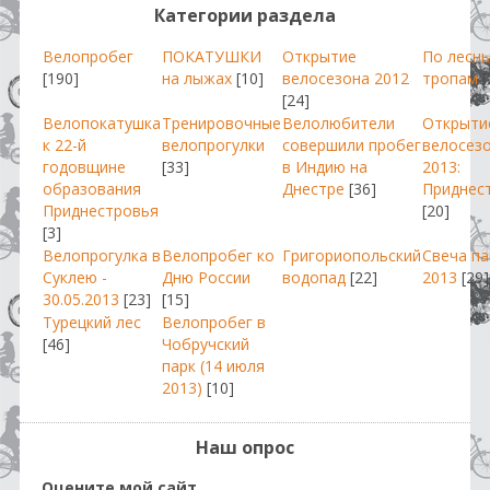
Категории раздела
Велопробег
ПОКАТУШКИ
Открытие
По лесн
[190]
на лыжах
[10]
велосезона 2012
тропам
[
[24]
Велопокатушка
Тренировочные
Велолюбители
Открыти
к 22-й
велопрогулки
совершили пробег
велосез
годовщине
[33]
в Индию на
2013:
образования
Днестре
[36]
Приднес
Приднестровья
[20]
[3]
Велопрогулка в
Велопробег ко
Григориопольский
Свеча п
Суклею -
Дню России
водопад
[22]
2013
[29]
30.05.2013
[23]
[15]
Турецкий лес
Велопробег в
[46]
Чобручский
парк (14 июля
2013)
[10]
Наш опрос
Оцените мой сайт