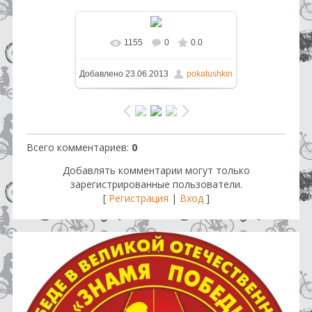
1155
0
0.0
В реальном размере
1600x1200
Добавлено
23.06.2013
pokatushkin
/ 199.1Kb
Всего комментариев
:
0
Добавлять комментарии могут только
зарегистрированные пользователи.
[
Регистрация
|
Вход
]