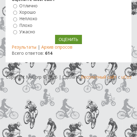
Отлично
Хорошо
Неплохо
Плохо
Ужасно
Результаты
|
Архив опросов
Всего ответов:
614
Copyright MyCorp © 2026
|
Сделать
бесплатный сайт
с
uCoz