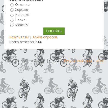
Отлично
Хорошо
Неплохо
Плохо
Ужасно
Результаты
|
Архив опросов
Всего ответов:
614
Copyright MyCorp © 2026
|
Сделать
бесплатный сайт
с
uCoz