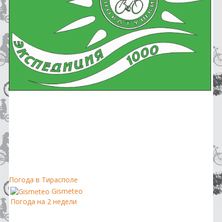
Погода в Тирасполе
Gismeteo
Погода на 2 недели