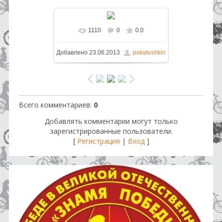
1110
0
0.0
В реальном размере
1600x1200
Добавлено
23.06.2013
pokatushkin
/ 245.5Kb
Всего комментариев
:
0
Добавлять комментарии могут только
зарегистрированные пользователи.
[
Регистрация
|
Вход
]