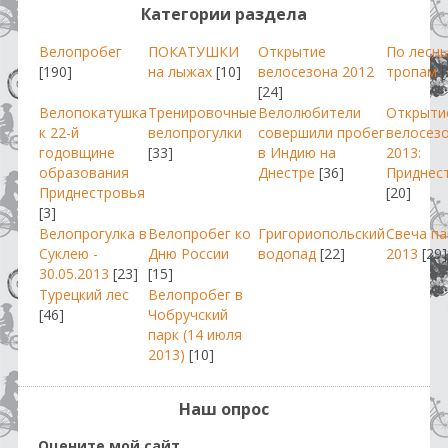
Категории раздела
Велопробег
ПОКАТУШКИ
Открытие
По лесн
[190]
на лыжах
[10]
велосезона 2012
тропам
[
[24]
Велопокатушка
Тренировочные
Велолюбители
Открыти
к 22-й
велопрогулки
совершили пробег
велосез
годовщине
[33]
в Индию на
2013:
образования
Днестре
[36]
Приднес
Приднестровья
[20]
[3]
Велопрогулка в
Велопробег ко
Григориопольский
Свеча п
Суклею -
Дню России
водопад
[22]
2013
[29]
30.05.2013
[23]
[15]
Турецкий лес
Велопробег в
[46]
Чобручский
парк (14 июля
2013)
[10]
Наш опрос
Оцените мой сайт