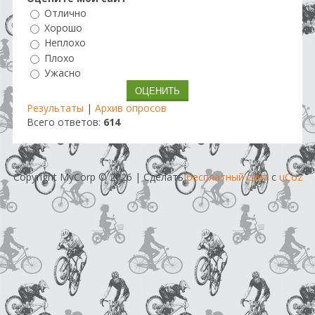
Отлично
Хорошо
Неплохо
Плохо
Ужасно
Результаты
|
Архив опросов
Всего ответов:
614
Copyright MyCorp © 2026
|
Сделать
бесплатный сайт
с
uCoz