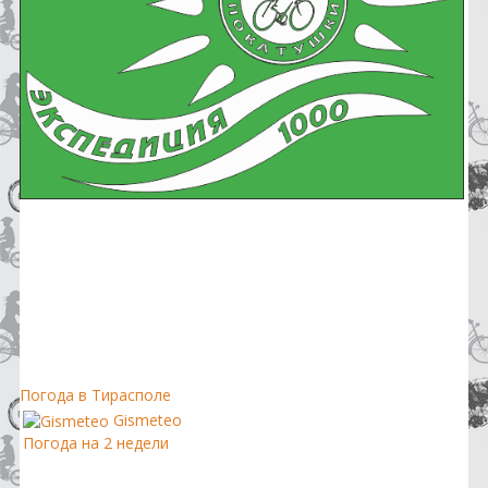
Погода в Тирасполе
Gismeteo
Погода на 2 недели