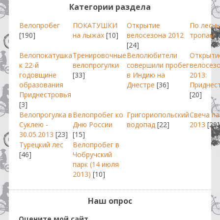
Категории раздела
Велопробег
ПОКАТУШКИ
Открытие
По лесн
[190]
на лыжах
[10]
велосезона 2012
тропам
[
[24]
Велопокатушка
Тренировочные
Велолюбители
Открыти
к 22-й
велопрогулки
совершили пробег
велосез
годовщине
[33]
в Индию на
2013:
образования
Днестре
[36]
Приднес
Приднестровья
[20]
[3]
Велопрогулка в
Велопробег ко
Григориопольский
Свеча п
Суклею -
Дню России
водопад
[22]
2013
[29]
30.05.2013
[23]
[15]
Турецкий лес
Велопробег в
[46]
Чобручский
парк (14 июля
2013)
[10]
Наш опрос
Оцените мой сайт