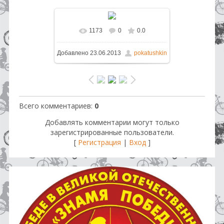
1173
0
0.0
В реальном размере
1200x1600
Добавлено
23.06.2013
pokatushkin
/ 244.9Kb
Всего комментариев
:
0
Добавлять комментарии могут только
зарегистрированные пользователи.
[
Регистрация
|
Вход
]