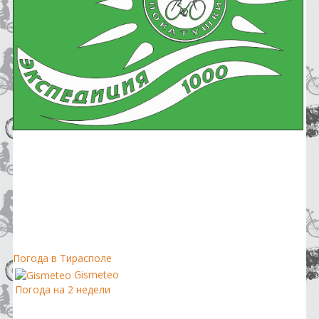
Погода в Тирасполе
Gismeteo
Погода на 2 недели