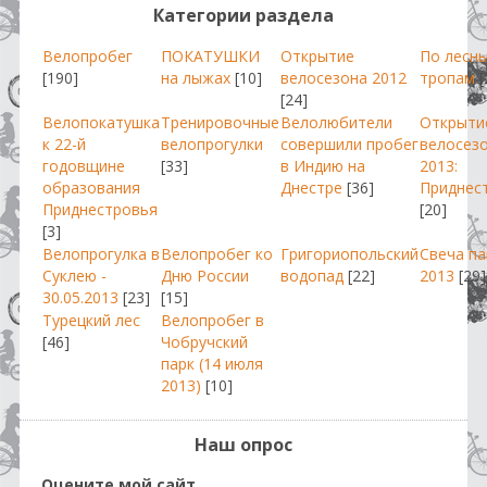
Категории раздела
Велопробег
ПОКАТУШКИ
Открытие
По лесн
[190]
на лыжах
[10]
велосезона 2012
тропам
[
[24]
Велопокатушка
Тренировочные
Велолюбители
Открыти
к 22-й
велопрогулки
совершили пробег
велосез
годовщине
[33]
в Индию на
2013:
образования
Днестре
[36]
Приднес
Приднестровья
[20]
[3]
Велопрогулка в
Велопробег ко
Григориопольский
Свеча п
Суклею -
Дню России
водопад
[22]
2013
[29]
30.05.2013
[23]
[15]
Турецкий лес
Велопробег в
[46]
Чобручский
парк (14 июля
2013)
[10]
Наш опрос
Оцените мой сайт