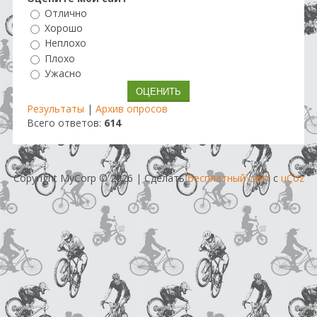
Отлично
Хорошо
Неплохо
Плохо
Ужасно
Результаты
|
Архив опросов
Всего ответов:
614
Copyright MyCorp © 2026
|
Сделать
бесплатный сайт
с
uCoz