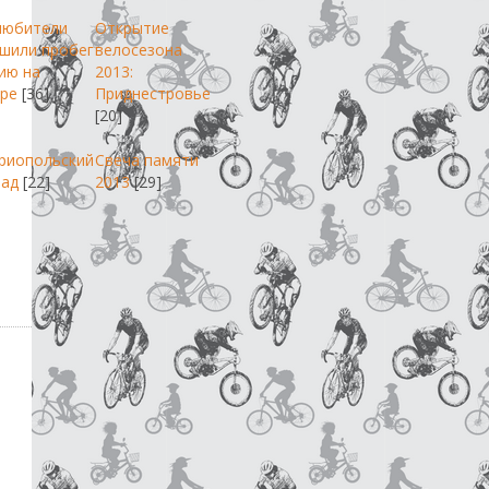
любители
Открытие
шили пробег
велосезона
ию на
2013:
ре
[36]
Приднестровье
[20]
риопольский
Свеча памяти
пад
[22]
2013
[29]