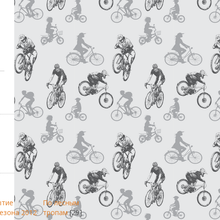
ытие
По лесным
езона 2012
тропам
[29]