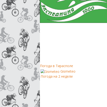
Погода в Тирасполе
Gismeteo
Погода на 2 недели