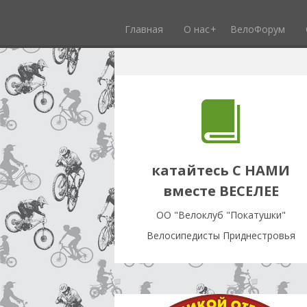
Главная
О нас
ВелоФорум
катайтесь С НАМИ
вместе ВЕСЕЛЕЕ
OO "Велоклуб "Покатушки"
Велосипедисты Приднестровья