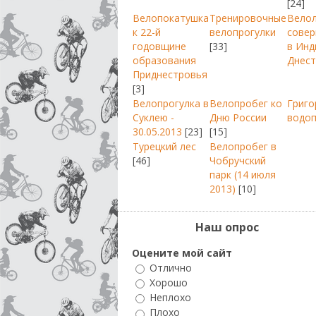
[24]
Велопокатушка
Тренировочные
Вело
к 22-й
велопрогулки
совер
годовщине
[33]
в Инд
образования
Днест
Приднестровья
[3]
Велопрогулка в
Велопробег ко
Григо
Суклею -
Дню России
водо
30.05.2013
[23]
[15]
Турецкий лес
Велопробег в
[46]
Чобручский
парк (14 июля
2013)
[10]
Наш опрос
Оцените мой сайт
Отлично
Хорошо
Неплохо
Плохо