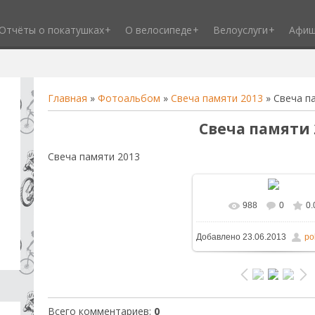
Отчёты о покатушках
О велосипеде
Велоуслуги
Афи
Главная
»
Фотоальбом
»
Свеча памяти 2013
» Свеча п
Свеча памяти 
Свеча памяти 2013
988
0
0.
В реальном размере
1
Добавлено
23.06.2013
po
/ 214.4Kb
Всего комментариев
:
0