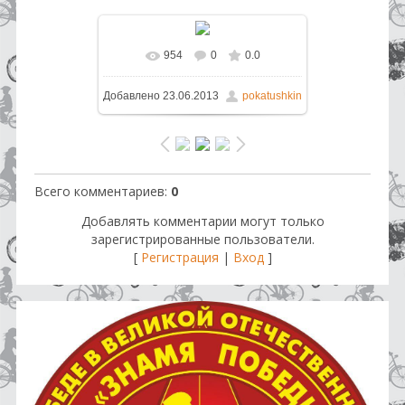
954
0
0.0
В реальном размере
1600x1217
Добавлено
23.06.2013
pokatushkin
/ 1044.7Kb
Всего комментариев
:
0
Добавлять комментарии могут только
зарегистрированные пользователи.
[
Регистрация
|
Вход
]