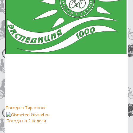
Погода в Тирасполе
Gismeteo
Погода на 2 недели