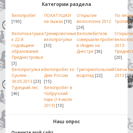
Категории раздела
Велопробег
ПОКАТУШКИ
Открытие
По лесн
[190]
на лыжах
[10]
велосезона 2012
тропам
[
[24]
Велопокатушка
Тренировочные
Велолюбители
Открыти
к 22-й
велопрогулки
совершили пробег
велосез
годовщине
[33]
в Индию на
2013:
образования
Днестре
[36]
Приднес
Приднестровья
[20]
[3]
Велопрогулка в
Велопробег ко
Григориопольский
Свеча п
Суклею -
Дню России
водопад
[22]
2013
[29]
30.05.2013
[23]
[15]
Турецкий лес
Велопробег в
[46]
Чобручский
парк (14 июля
2013)
[10]
Наш опрос
Оцените мой сайт