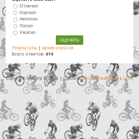
Отлично
Хорошо
Неплохо
Плохо
Ужасно
Результаты
|
Архив опросов
Всего ответов:
614
Copyright MyCorp © 2026
|
Сделать
бесплатный сайт
с
uCoz