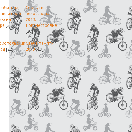
любители
Открытие
шили пробег
велосезона
ию на
2013:
ре
[36]
Приднестровье
[20]
риопольский
Свеча памяти
пад
[22]
2013
[29]