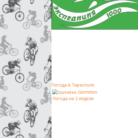
Погода в Тирасполе
Gismeteo
Погода на 2 недели