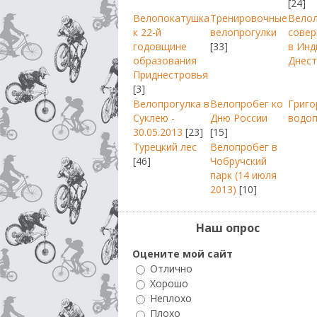
[24]
Велопокатушка
Тренировочные
Вело
к 22-й
велопрогулки
совер
годовщине
[33]
в Инд
образования
Днест
Приднестровья
[3]
Велопрогулка в
Велопробег ко
Григо
Суклею -
Дню России
водо
30.05.2013
[23]
[15]
Турецкий лес
Велопробег в
[46]
Чобручский
парк (14 июля
2013)
[10]
Наш опрос
Оцените мой сайт
Отлично
Хорошо
Неплохо
Плохо