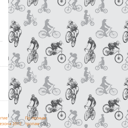
ытие
По лесным
езона 2012
тропам
[29]