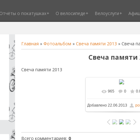
Отчёты о покатушках
О велосипеде
Велоуслуги
Афи
Главная
»
Фотоальбом
»
Свеча памяти 2013
» Свеча п
Свеча памяти 
Свеча памяти 2013
965
0
0.
В реальном размере
1
Добавлено
22.06.2013
po
/ 374.0Kb
Всего комментариев
:
0