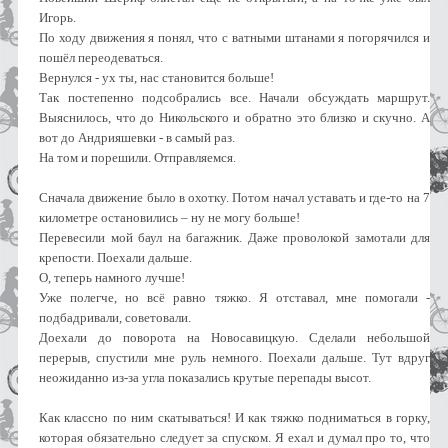
Игорь.
По ходу движения я понял, что с ватными штанами я погорячился и
пошёл переодеваться.
Вернулся - ух ты, нас становится больше!
Так постепенно подсобрались все. Начали обсуждать маршрут.
Выяснилось, что до Никольского и обратно это близко и скучно. А
вот до Андрияшевки - в самый раз.
На том и порешили. Отправляемся.
Сначала движение было в охотку. Потом начал уставать и где-то на 7
километре остановились – ну не могу больше!
Перевесили мой баул на багажник. Даже проволокой замотали для
крепости. Поехали дальше.
О, теперь намного лучше!
Уже полегче, но всё равно тяжко. Я отставал, мне помогали -
подбадривали, советовали.
Доехали до поворота на Новосавицкую. Сделали небольшой
перерыв, спустили мне руль немного. Поехали дальше. Тут вдруг
неожиданно из-за угла показались крутые перепады высот.
Как классно по ним скатываться! И как тяжко подниматься в горку,
которая обязательно следует за спуском. Я ехал и думал про то, что