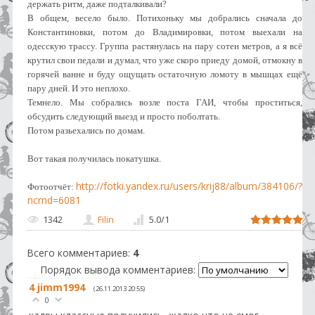
держать ритм, даже подталкивали?
В общем, весело было. Потихоньку мы добрались сначала до
Константиновки, потом до Владимировки, потом выехали на
одесскую трассу. Группа растянулась на пару сотен метров, а я всё
крутил свои педали и думал, что уже скоро приеду домой, отмокну в
горячей ванне и буду ощущать остаточную ломоту в мышцах ещё
пару дней. И это неплохо.
Темнело. Мы собрались возле поста ГАИ, чтобы проститься,
обсудить следующий выезд и просто поболтать.
Потом разьехались по домам.
Вот такая получилась покатушка.
http://fotki.yandex.ru/users/krij88/album/384106/?
Фотоотчёт:
ncrnd=6081
1342
Filin
5.0
/
1
Всего комментариев
:
4
Порядок вывода комментариев:
4
jimm1994
(26.11.2013 20:55)
0