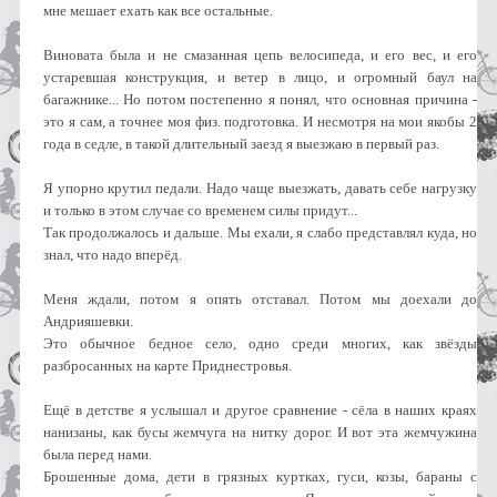
мне мешает ехать как все остальные.
Виновата была и не смазанная цепь велосипеда, и его вес, и его
устаревшая конструкция, и ветер в лицо, и огромный баул на
багажнике... Но потом постепенно я понял, что основная причина -
это я сам, а точнее моя физ. подготовка. И несмотря на мои якобы 2
года в седле, в такой длительный заезд я выезжаю в первый раз.
Я упорно крутил педали. Надо чаще выезжать, давать себе нагрузку
и только в этом случае со временем силы придут...
Так продолжалось и дальше. Мы ехали, я слабо представлял куда, но
знал, что надо вперёд.
Меня ждали, потом я опять отставал. Потом мы доехали до
Андрияшевки.
Это обычное бедное село, одно среди многих, как звёзды
разбросанных на карте Приднестровья.
Ещё в детстве я услышал и другое сравнение - сёла в наших краях
нанизаны, как бусы жемчуга на нитку дорог. И вот эта жемчужина
была перед нами.
Брошенные дома, дети в грязных куртках, гуси, козы, бараны с