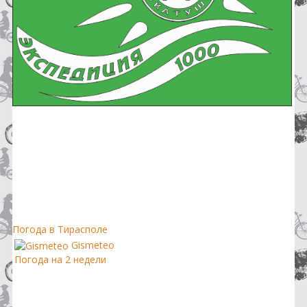
Погода в Тирасполе
Gismeteo
Погода на 2 недели