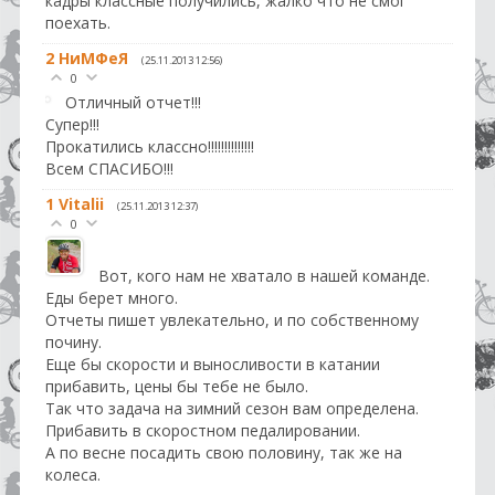
кадры классные получились, жалко что не смог
поехать.
2
НиМФеЯ
(25.11.2013 12:56)
0
Отличный отчет!!!
Супер!!!
Прокатились классно!!!!!!!!!!!!!!
Всем СПАСИБО!!!
1
Vitalii
(25.11.2013 12:37)
0
Вот, кого нам не хватало в нашей команде.
Еды берет много.
Отчеты пишет увлекательно, и по собственному
почину.
Еще бы скорости и выносливости в катании
прибавить, цены бы тебе не было.
Так что задача на зимний сезон вам определена.
Прибавить в скоростном педалировании.
А по весне посадить свою половину, так же на
колеса.