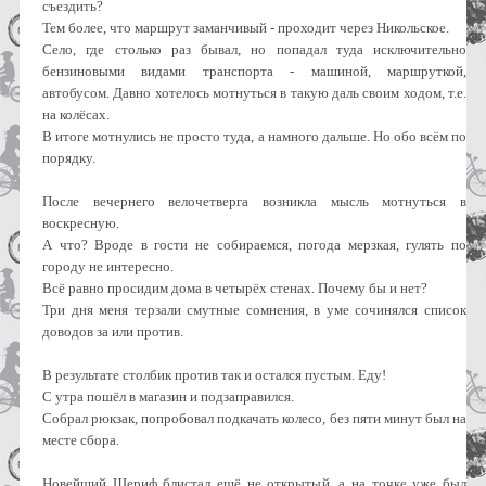
съездить?
Тем более, что маршрут заманчивый - проходит через Никольское.
Село, где столько раз бывал, но попадал туда исключительно
бензиновыми видами транспорта - машиной, маршруткой,
автобусом. Давно хотелось мотнуться в такую даль своим ходом, т.е.
на колёсах.
В итоге мотнулись не просто туда, а намного дальше. Но обо всём по
порядку.
После вечернего велочетверга возникла мысль мотнуться в
воскресную.
А что? Вроде в гости не собираемся, погода мерзкая, гулять по
городу не интересно.
Всё равно просидим дома в четырёх стенах. Почему бы и нет?
Три дня меня терзали смутные сомнения, в уме сочинялся список
доводов за или против.
В результате столбик против так и остался пустым. Еду!
С утра пошёл в магазин и подзаправился.
Собрал рюкзак, попробовал подкачать колесо, без пяти минут был на
месте сбора.
Новейший Шериф блистал ещё не открытый, а на точке уже был