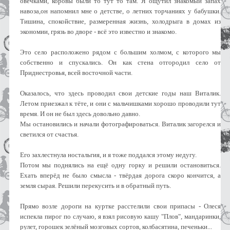
овечками, коровы были то тут то там. Я ощутил знакомый запах
навоза,он напомнил мне о детстве, о летних торчаниях у бабушки.
Тишина, спокойствие, размеренная жизнь, холодрыга в домах из
экономии, грязь во дворе - всё это известно и знакомо.
Это село расположено рядом с большим холмом, с которого мы
собственно и спускались. Он как стена отгородил село от
Приднестровья, всей восточной части.
Оказалось, что здесь проводил свои детские годы наш Виталик.
Летом приезжал к тёте, и они с мальчишками хорошо проводили тут
время. И он не был здесь довольно давно.
Мы остановились и начали фотографироваться. Виталик загорелся и
светился от счастья.
Его захлестнула ностальгия, и я тоже поддался этому недугу.
Потом мы поднялись на ещё одну горку и решили остановиться.
Ехать вперёд не было смысла - твёрдая дорога скоро кончится, а
земля сырая. Решили перекусить и в обратный путь.
Прямо возле дороги на куртке расстелили свои припасы - Олеся
испекла пирог по случаю, я взял рисовую кашу "Плов", мандаринки,
рулет, горошек зелёный мозговых сортов, колбасятина, печеньки...