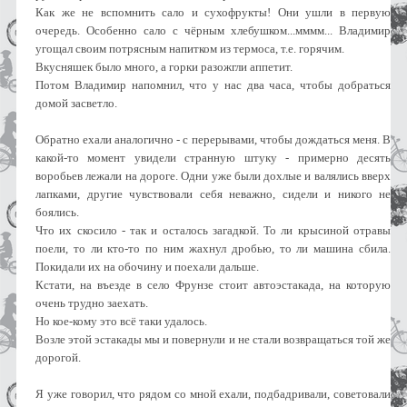
Как же не вспомнить сало и сухофрукты! Они ушли в первую
очередь. Особенно сало с чёрным хлебушком...мммм... Владимир
угощал своим потрясным напитком из термоса, т.е. горячим.
Вкусняшек было много, а горки разожгли аппетит.
Потом Владимир напомнил, что у нас два часа, чтобы добраться
домой засветло.
Обратно ехали аналогично - с перерывами, чтобы дождаться меня. В
какой-то момент увидели странную штуку - примерно десять
воробьев лежали на дороге. Одни уже были дохлые и валялись вверх
лапками, другие чувствовали себя неважно, сидели и никого не
боялись.
Что их скосило - так и осталось загадкой. То ли крысиной отравы
поели, то ли кто-то по ним жахнул дробью, то ли машина сбила.
Покидали их на обочину и поехали дальше.
Кстати, на въезде в село Фрунзе стоит автоэстакада, на которую
очень трудно заехать.
Но кое-кому это всё таки удалось.
Возле этой эстакады мы и повернули и не стали возвращаться той же
дорогой.
Я уже говорил, что рядом со мной ехали, подбадривали, советовали