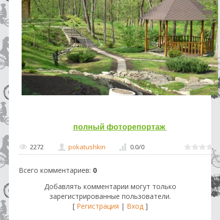
полный фоторепортаж
2272
pokatushkin
0.0
/
0
Всего комментариев
:
0
Добавлять комментарии могут только
зарегистрированные пользователи.
[
Регистрация
|
Вход
]