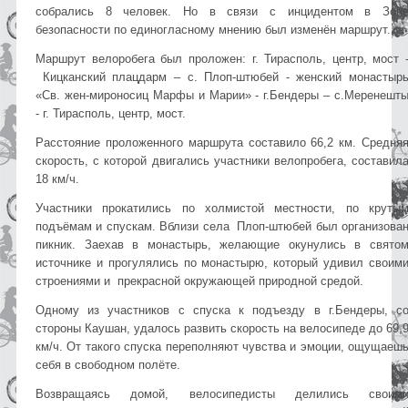
собрались 8 человек. Но в связи с инцидентом в Зон
безопасности по единогласному мнению был изменён маршрут.
Маршрут велоробега был проложен: г. Тирасполь, центр, мост 
Кицканский плацдарм – с. Плоп-штюбей - женский монастыр
«Св. жен-мироносиц Марфы и Марии» - г.Бендеры – с.Меренешт
- г. Тирасполь, центр, мост.
Расстояние проложенного маршрута составило 66,2 км. Средня
скорость, с которой двигались участники велопробега, составил
18 км/ч.
Участники прокатились по холмистой местности, по круты
подъёмам и спускам. Вблизи села Плоп-штюбей был организова
пикник. Заехав в монастырь, желающие окунулись в свято
источнике и прогулялись по монастырю, который удивил своим
строениями и прекрасной окружающей природной средой.
Одному из участников с спуска к подъезду в г.Бендеры, с
стороны Каушан, удалось развить скорость на велосипеде до 69,
км/ч. От такого спуска переполняют чувства и эмоции, ощущаеш
себя в свободном полёте.
Возвращаясь домой, велосипедисты делились своим