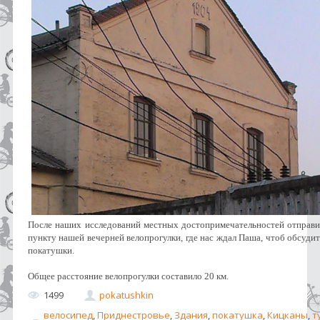
После наших исследований местных достопримечательностей отправи
пункту нашей вечерней велопрогулки, где нас ждал Паша, чтоб обсуди
покатушки.
Общее расстояние велопрогулки составило 20 км.
1499
pokatushkin
велосипед
,
Приднестровье
,
Здания
,
покатушка
,
Кицканы
,
т