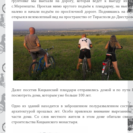
грунтовке мы выехали на дорогу, которая ведёт к выезду из К
с.Меренешты. Проехав мимо крутого подъём к плацдарму, на выезде 
налево и начали подъём по просёлочной дороге. Поднявшись на ве
открылся велеколепный вид на пространство от Тирасполя до Днестров
Далее посетив Кицканский плацдарм отправились домой и по пути
посмотреть дома, которым уже больше 100 лет.
Одно из зданий находится в заброшенном полуразваленном состоя
архитектурой прошлых лет. Особо привлекло внимание вырезанные
части дома. Со слов местного жителя в этом доме обитали свящ
строительства Кицканского монастыря.