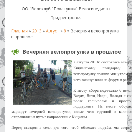
OO "Велоклуб "Покатушки" Велосипедисты
Приднестровья
Главная
»
2013
»
Август
»
8
» Вечерняя велопрогулка
в прошлое
Вечерняя велопрогулка в прошлое
7 августа 2013г. состоялась вечер
Кицканскому плацдарму. И
велопрогулку пришла мне утром эт
чего закинул клич на форум в разд
К месту сбора подъехало 6 велол
Вадим, Витя, Игорь, Володя с сы
после тренировки и просто
поддержать. На месте обсуди
маршрут вечерней велопрогулки, после чего группой в количес
отправились в путь в направлении с.Кицканы.
Перед въездом в село, для того чтоб объехать подъём, мы сверн