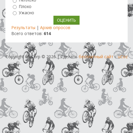
Неплохо
Плохо
Ужасно
Результаты
|
Архив опросов
Всего ответов:
614
Copyright MyCorp © 2026
|
Сделать
бесплатный сайт
с
uCoz