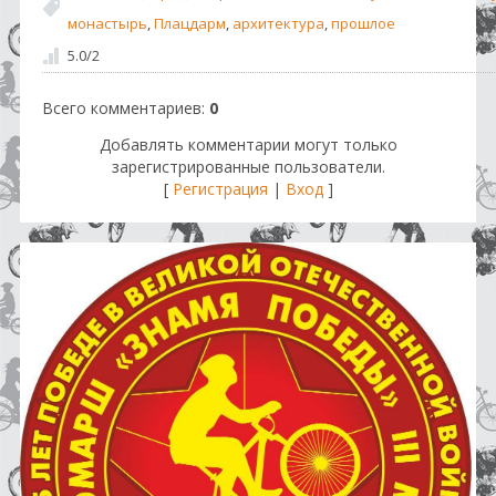
монастырь
,
Плацдарм
,
архитектура
,
прошлое
5.0
/
2
Всего комментариев
:
0
Добавлять комментарии могут только
зарегистрированные пользователи.
[
Регистрация
|
Вход
]