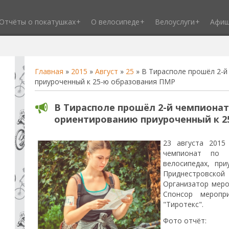
Отчёты о покатушках
О велосипеде
Велоуслуги
Афи
Главная
»
2015
»
Август
»
25
» В Тирасполе прошёл 2-й
приуроченный к 25-ю образования ПМР
В Тирасполе прошёл 2-й чемпионат
ориентированию приуроченный к 2
23 августа 2015
чемпионат по 
велосипедах, пр
Приднестровс
Организатор меро
Спонсор меропр
"Тиротекс".
Фото отчёт: