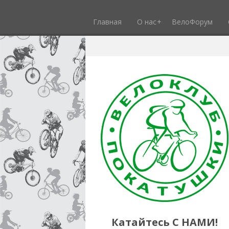
Главная
О нас
ВелоФорум
Катайтесь С НАМИ!