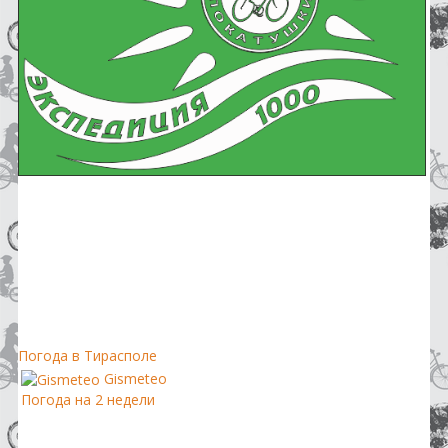
Погода в Тирасполе
Gismeteo
Погода на 2 недели