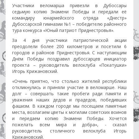
Участники веломарша привезли в Дубоссары
седьмую копию Знамени Победы и передали её
командиру юнармейского отряда «Днестр»
Дубоссарской гимназии №1 – победителю районного
тура конкурса «Юный патриот Приднестровья».
За 4 дня участники патриотической акции
преодолели более 200 километров и посетили 6
городов и районов Приднестровья. С наступающим
Днём Победы поздравил дубоссарцев инициатор
проекта – руководитель велоклуба «Покатушки»
Игорь Крижановский.
«Очень приятно, что столько жителей республики
откликнулись и приняли участие в веломарше. Наш
долг – совершать такие пробеги ради памяти и
уважения наших дедов и прадедов, победивших
фашизм. В каждом городе мы посещаем памятные
места, возлагаем цветы к могилам советских воинов
и передаем копию Знамени Победы. Хочется
пожелать всем мира и добра», - сказал
руководитель столичного велоклуба Игорь
Крижановский.