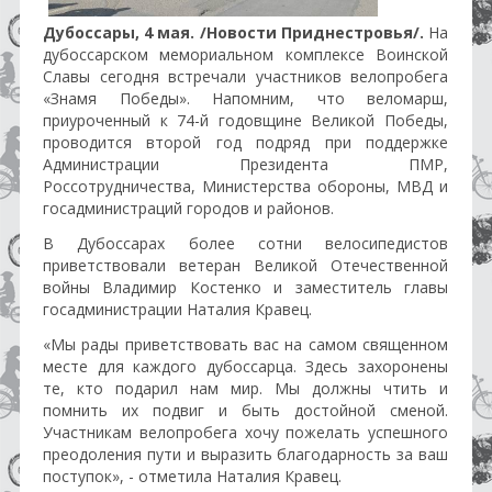
Дубоссары, 4 мая. /Новости Приднестровья/.
На
дубоссарском мемориальном комплексе Воинской
Славы сегодня встречали участников велопробега
«Знамя Победы». Напомним, что веломарш,
приуроченный к 74-й годовщине Великой Победы,
проводится второй год подряд при поддержке
Администрации Президента ПМР,
Россотрудничества, Министерства обороны, МВД и
госадминистраций городов и районов.
В Дубоссарах более сотни велосипедистов
приветствовали ветеран Великой Отечественной
войны Владимир Костенко и заместитель главы
госадминистрации Наталия Кравец.
«Мы рады приветствовать вас на самом священном
месте для каждого дубоссарца. Здесь захоронены
те, кто подарил нам мир. Мы должны чтить и
помнить их подвиг и быть достойной сменой.
Участникам велопробега хочу пожелать успешного
преодоления пути и выразить благодарность за ваш
поступок», - отметила Наталия Кравец.