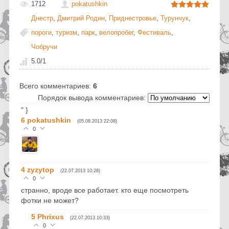
1712
pokatushkin
Днестр
,
Дмитрий Родин
,
Приднестровье
,
Турунчук
,
пороги
,
туризм
,
парк
,
велопробег
,
Фестиваль
,
Чобручи
5.0
/
1
Всего комментариев
:
6
Порядок вывода комментариев:
" }
6
pokatushkin
(05.08.2013 22:08)
0
4
zyzytop
(22.07.2013 10:28)
0
странно, вроде все работает. кто еще посмотреть
фотки не может?
5
Phrixus
(22.07.2013 10:33)
0