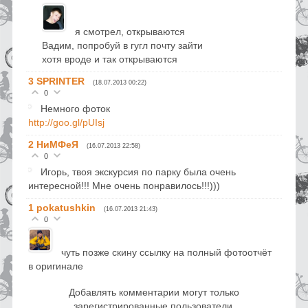
я смотрел, открываются
Вадим, попробуй в гугл почту зайти
хотя вроде и так открываются
3
SPRINTER
(18.07.2013 00:22)
0
Немного фоток
http://goo.gl/pUIsj
2
НиМФеЯ
(16.07.2013 22:58)
0
Игорь, твоя экскурсия по парку была очень
интересной!!! Мне очень понравилось!!!)))
1
pokatushkin
(16.07.2013 21:43)
0
чуть позже скину ссылку на полный фотоотчёт
в оригинале
Добавлять комментарии могут только
зарегистрированные пользователи.