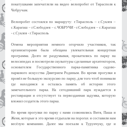
покатушками запечатлели на видео велопробег от Тирасполя к
Чобручам.
Велопробег состоялся по маршруту: г.Тирасполь – с.Суклея –
с.Карагаш – г.Слободзея – с.ЧОБРУЧИ - г.Слободзея – с.Карагаш
- с.Суклея - г.Тирасполь
Отмена мероприятия немного огорчило участников, так
организаторами была обещана увлекательная концертная
программа. Долго не раздумывая, прокатились по парку на
велосипедах и посмотрели скульптуры сделанные архитектором,
основателем Государственного парка-памятника садово-
паркового искусства Дмитрием Родиным. Во время прогулки я
провёл не большую экскурсию по парку, для того чтоб понимали
где находимся и осталась память об истории этого
замечательного парка. На сегодняшний парк нуждается в
реставрации и отсутствует та первозданная задумка, которую
вложил создатель этого парка.
Во время прогулки по парку с нами созвонились Витя, Паша и
Женя, которые в это время отдыхали на порогах и составили нам
весёлую компанию. Далее мы поехали к Турунчуку, где и