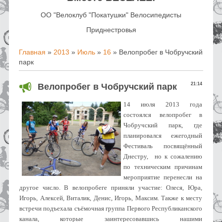
OO "Велоклуб "Покатушки" Велосипедисты
Приднестровья
Главная
»
2013
»
Июль
»
16
» Велопробег в Чобручский
парк
21:14
Велопробег в Чобручский парк
14 июля 2013 года
состоялся велопробег в
Чобручский парк, где
планировался ежегодный
Фестиваль посвящённый
Днестру, но к сожалению
по техническим причинам
мероприятие перенесли на
другое число. В велопробеге приняли участие: Олеся, Юра,
Игорь, Алексей, Виталик, Денис, Игорь, Максим. Также к месту
встречи подъехала съёмочная группа Первого Республиканского
канала, которые заинтересовавшись нашими