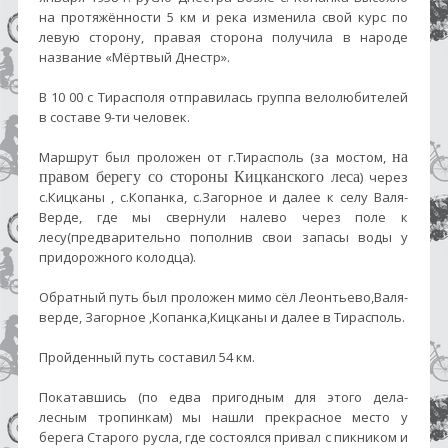
на протяжённости 5 км и река изменила свой курс по
левую сторону, правая сторона получила в народе
название «Мёртвый Днестр».
В 10 00 с Тирасполя отправилась группа велолюбителей
в составе 9-ти человек.
Маршрут был проложен от г.Тирасполь (за мостом,
на
правом берегу со стороны Кицканского леса
) через
с.Кицканы , с.Копанка, с.Загорное и далее к селу Валя-
Верде, где мы свернули налево через поле к
лесу(предварительно пополнив свои запасы воды у
придорожного колодца).
Обратный путь был проложен мимо сёл Леонтьево,Валя-
верде, Загорное ,Копанка,Кицканы и далее в Тирасполь.
Пройденный путь составил 54 км.
Покатавшись (по едва пригодным для этого дела-
лесным тропинкам) мы нашли прекрасное место у
берега Старого русла, где состоялся привал с пикником и