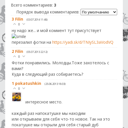
Всего комментариев
:
3
Порядок вывода комментариев:
3
Filin
(03.07.2014 11:48)
0
ну надо же... и мой коммент тут присутствует
перезалил фотки на
https://yadi.sk/d/TNIySL3aVodVQ
2
Filin
(05.07.2013 22:12)
0
Фотки понравились. Молодцы.Тоже захотелось с
вами?
Куда в следующий раз собираетесь?
1
pokatushkin
(25.06.2013 18:03)
0
интересное место.
каждый раз напокатушке мы находим
или открываем для себя что-то новое. Так на это
покатушке мы открыли для себя старый дуб