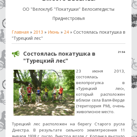
OO "Велоклуб "Покатушки" Велосипедисты
Приднестровья
Главная
»
2013
»
Июнь
»
24
» Состоялась покатушка в
"Турецкий лес"
Состоялась покатушка в
21:04
"Турецкий лес"
23 июня 2013,
состоялась
велопрогулка в
«Турецкий лес»,
который расположен
вблизи села Валя-Верде
(територрия РМ), очень
живописное место.
Турецкий лес расположен на берегу Старого русла
Днестра. В
результате сильного землятресения 11
января 1938 г.
русло Днестра возле с. Копанка высохло