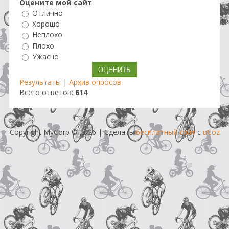
Оцените мой сайт
Отлично
Хорошо
Неплохо
Плохо
Ужасно
Результаты
|
Архив опросов
Всего ответов:
614
Copyright MyCorp © 2026
|
Сделать
бесплатный сайт
с
uCoz