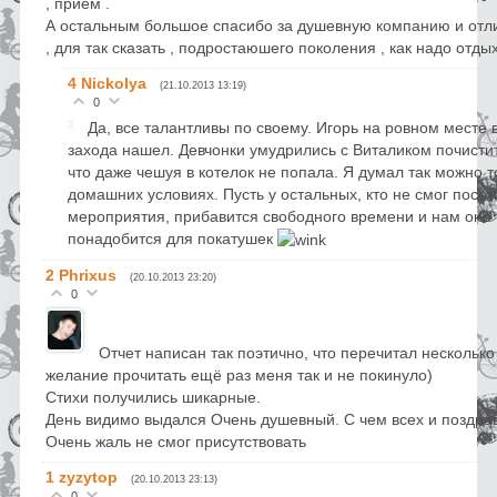
, приём .
А остальным большое спасибо за душевную компанию и от
, для так сказать , подростаюшего поколения , как надо отдых
4
Nickolya
(21.10.2013 13:19)
0
Да, все талантливы по своему. Игорь на ровном месте 
захода нашел. Девчонки умудрились с Виталиком почистит
что даже чешуя в котелок не попала. Я думал так можно т
домашних условиях. Пусть у остальных, кто не смог посет
мероприятия, прибавится свободного времени и нам оно
понадобится для покатушек
2
Phrixus
(20.10.2013 23:20)
0
Отчет написан так поэтично, что перечитал несколько
желание прочитать ещё раз меня так и не покинуло)
Стихи получились шикарные.
День видимо выдался Очень душевный. С чем всех и поздра
Очень жаль не смог присутствовать
1
zyzytop
(20.10.2013 23:13)
0