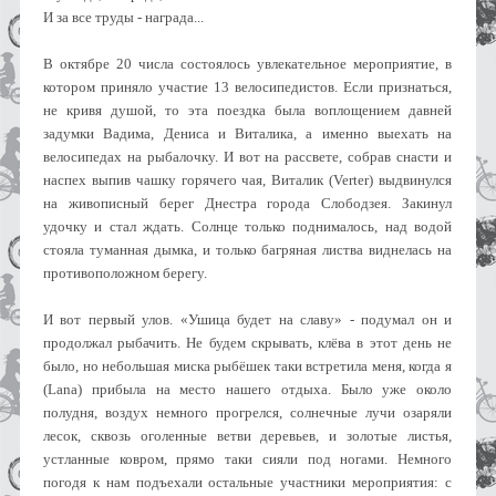
И за все труды - награда...
В октябре 20 числа состоялось увлекательное мероприятие, в
котором приняло участие 13 велосипедистов. Если признаться,
не кривя душой, то эта поездка была воплощением давней
задумки Вадима, Дениса и Виталика, а именно выехать на
велосипедах на рыбалочку. И вот на рассвете, собрав снасти и
наспех выпив чашку горячего чая, Виталик (Verter) выдвинулся
на живописный берег Днестра города Слободзея. Закинул
удочку и стал ждать. Солнце только поднималось, над водой
стояла туманная дымка, и только багряная листва виднелась на
противоположном берегу.
И вот первый улов. «Ушица будет на славу» - подумал он и
продолжал рыбачить. Не будем скрывать, клёва в этот день не
было, но небольшая миска рыбёшек таки встретила меня, когда я
(Lana) прибыла на место нашего отдыха. Было уже около
полудня, воздух немного прогрелся, солнечные лучи озаряли
лесок, сквозь оголенные ветви деревьев, и золотые листья,
устланные ковром, прямо таки сияли под ногами. Немного
погодя к нам подъехали остальные участники мероприятия: с