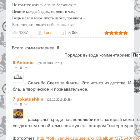
Не тратьте жизнь, она не бесконечна,
Цените каждый вдох, момент и час,
Ведь в этом мире пусть небезупречном –
Есть тот, кто молит небо лишь о вас.
1387
Lana
5.0
/
5
Всего комментариев
:
8
Порядок вывода комментариев:
8
Antonio
(26.10.2013 02:51)
0
Спасибо Свете за Фанты. Это что-то из детства. И не 
бла, а творческое и познавательное.
7
pokatushkin
(22.10.2013 20:28)
0
раскрылся среди нас велолюбитель, который может с
создателем новой темы покатушек - автором "литературных 
фотоотчёт:
http://fotki.yandex.ru/users/krij88/album/375540/?