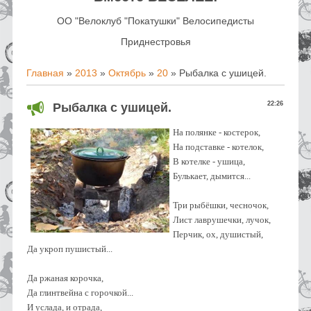
OO "Велоклуб "Покатушки" Велосипедисты
Приднестровья
Главная
»
2013
»
Октябрь
»
20
» Рыбалка с ушицей.
22:26
Рыбалка с ушицей.
На полянке - костерок,
На подставке - котелок,
В котелке - ушица,
Булькает, дымится...
Три рыбёшки, чесночок,
Лист лаврушечки, лучок,
Перчик, ох, душистый,
Да укроп пушистый...
Да ржаная корочка,
Да глинтвейна с горочкой...
И услада, и отрада,