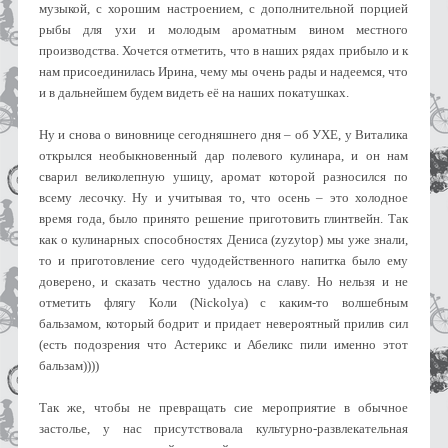
музыкой, с хорошим настроением, с дополнительной порцией
рыбы для ухи и молодым ароматным вином местного
производства. Хочется отметить, что в наших рядах прибыло и к
нам присоединилась Ирина, чему мы очень рады и надеемся, что
и в дальнейшем будем видеть её на наших покатушках.
Ну и снова о виновнице сегодняшнего дня – об УХЕ, у Виталика
открылся необыкновенный дар полевого кулинара, и он нам
сварил великолепную ушицу, аромат которой разносился по
всему лесочку. Ну и учитывая то, что осень – это холодное
время года, было принято решение приготовить глинтвейн. Так
как о кулинарных способностях Дениса (zyzytop) мы уже знали,
то и приготовление сего чудодейственного напитка было ему
доверено, и сказать честно удалось на славу. Но нельзя и не
отметить флягу Коли (Nickolya) с каким-то волшебным
бальзамом, который бодрит и придает невероятный прилив сил
(есть подозрения что Астерикс и Абеликс пили именно этот
бальзам))))
Так же, чтобы не превращать сие мероприятие в обычное
застолье, у нас присутствовала культурно-развлекательная