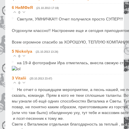
6
НиМФеЯ
(21.10.2013 17:19)
0
Светуля, УМНИЧКА!!! Отчет получился просто СУПЕР!!!
Отдохнули классно!! Настроение еще и сегодня приподнятое!
Всем огромное спасибо за ХОРОШУЮ, ТЕПЛУЮ КОМПАНИЮ!
5
Nickolya
(21.10.2013 13:24)
0
на 19-й фотографии Ира отметилась, внесла свежую струю
3
Vitalii
(20.10.2013 23:47)
0
Не отчет о прошедщем мероприятии, а песнь нашей, не 
сказать, команде. Прям в кого не ткни сплошные таланты. Вот
мы узнали об ещё одних способностях Виталика и Светы. Тут
повар, не понятно каким образом, приготовившим из горстки
(или что там было) обалденную уху, тут тебе и массовик-зате
и поэт-песенник к тому же.
Свете с Виталиком отдельная благодарность за теплый , во 