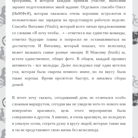
программа, в которой каждый приняли участие, выполняя
заранее подготовленное мной задание. Отдельное спасибо Олесе
(НиМФеЯ), которая оказалась очень хорошим астрологом и
положительно нас зарядила на предстоящую рабочую неделю.
Спасибо Виталию (Vitalii), который всего пятью предложениями
со словами «Я хочу чтобы…» - отметил в нас единство команды,
отметил будущие планы и попросил не останавливаться на
достигнутом. И Виталику, который показал, что велосипед
может вызывать самые разные эмоции. И Максиму (burik) за,
кстати единственное, общее фото. В общем, каждый проявил
активность - все молодцы. Далее последовал ещё один котелок
ухи, которая была сварена немного иначе, но по вкусу была
также хороша. Время пролетело быстро, и начались сборы
домой.
В итоге хочу сказать, сегодняшний день не отличался особо
сложным маршрутом, сегодня мы не увидели чего-то нового или
невероятно красивого, цель этого мероприятия была
совершенно в другом. А именно, в очень красивую, но холодную
и унылую осень, согреть душу в кругу людей, которые также как
и ты не представляют свою жизнь без велосипеда.