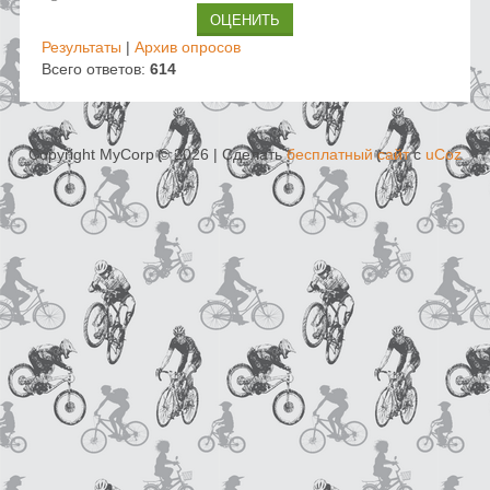
Результаты
|
Архив опросов
Всего ответов:
614
Copyright MyCorp © 2026
|
Сделать
бесплатный сайт
с
uCoz