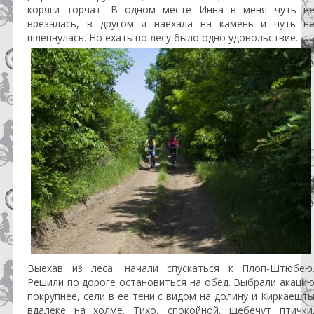
коряги торчат. В одном месте Инна в меня чуть н
врезалась, в другом я наехала на камень и чуть н
шлепнулась. Но ехать по лесу было одно удовольствие.
Выехав из леса, начали спускаться к Плоп-Штюбею
Решили по дороге остановиться на обед. Выбрали акаци
покрупнее, сели в ее тени с видом на долину и Киркаешт
вдалеке на холме. Тихо, спокойной, щебечут птички