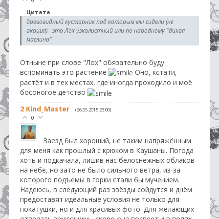
Цитата
древовидный кустарник под которым мы сидели (не
акация) - это Лох узколистный или по народному "дикая
маслина"
Отныне при слове "Лох" обязательно буду
вспоминать это растение
Оно, кстати,
растёт и в тех местах, где иногда проходило и моё
босоногое детство
2
Kind_Master
(26.05.2015 23:00)
0
Заезд был хороший, не таким напряжённым
для меня как прошлый с крюком в Каушаны. Погода
хоть и подкачала, лишив нас белоснежных облаков
на небе, но зато не было сильного ветра, из-за
которого подъемы в горки стали бы мучением.
Надеюсь, в следующий раз звёзды сойдутся и днём
предоставят идеальные условия не только для
покатушки, но и для красивых фото. Для желающих
отведать земляники - скоро она поспеет и в полях