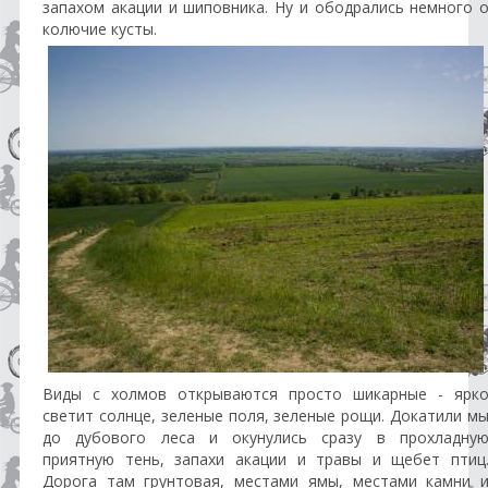
запахом акации и шиповника. Ну и ободрались немного 
колючие кусты.
Виды с холмов открываются просто шикарные - ярк
светит солнце, зеленые поля, зеленые рощи. Докатили м
до дубового леса и окунулись сразу в прохладну
приятную тень, запахи акации и травы и щебет птиц
Дорога там грунтовая, местами ямы, местами камни 