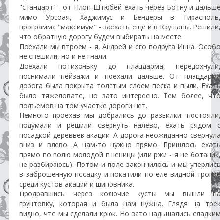
"стандарт" - от Плоп-Штюбей ехать через Ботну и дальш
мимо Урсоая, Хаджимус и Бендеры в Тирасполь
программа "максимум" - заехать еще и в Каушаны. Решили
что обратную дорогу будем выбирать на месте.
Поехали мы втроем - я, Андрей и его подруга Инна. Особ
не спешили, но и не гнали.
Доехали потихоньку до плацдарма, передохнули
поснимали пейзажи и поехали дальше. От плацдарм
дорога была покрыта толстым слоем песка и пыли. Ехат
было тяжеловато, но зато интересно. Тем более, чт
подъемов на том участке дороги нет.
Немного проехав мы добрались до развилки: постояли
подумали и решили свернуть налево, ехать рядом 
посадкой деревьев акации. А дорога неожиданно свернул
вниз и влево. А нам-то нужно прямо. Пришлось ехат
прямо по полю молодой пшеницы (или ржи - я не ботаник
не разбираюсь). Потом и поле закончилось и мы уперлис
в заброшенную посадку и покатили по еле видной тропк
среди кустов акации и шиповника.
Продравшись через колючие кусты мы вышли н
грунтовку, которая и была нам нужна. Глядя на тре
видно, что мы сделали крюк. Но зато надышались сладки