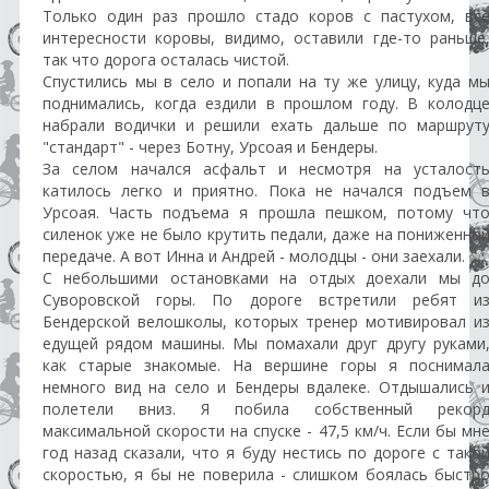
Только один раз прошло стадо коров с пастухом, вс
интересности коровы, видимо, оставили где-то раньше
так что дорога осталась чистой.
Спустились мы в село и попали на ту же улицу, куда м
поднимались, когда ездили в прошлом году. В колодц
набрали водички и решили ехать дальше по маршрут
"стандарт" - через Ботну, Урсоая и Бендеры.
За селом начался асфальт и несмотря на усталост
катилось легко и приятно. Пока не начался подъем 
Урсоая. Часть подъема я прошла пешком, потому чт
силенок уже не было крутить педали, даже на пониженно
передаче. А вот Инна и Андрей - молодцы - они заехали.
С небольшими остановками на отдых доехали мы д
Суворовской горы. По дороге встретили ребят и
Бендерской велошколы, которых тренер мотивировал и
едущей рядом машины. Мы помахали друг другу руками
как старые знакомые. На вершине горы я поснимал
немного вид на село и Бендеры вдалеке. Отдышались 
полетели вниз. Я побила собственный рекор
максимальной скорости на спуске - 47,5 км/ч. Если бы мн
год назад сказали, что я буду нестись по дороге с тако
скоростью, я бы не поверила - слишком боялась быстр