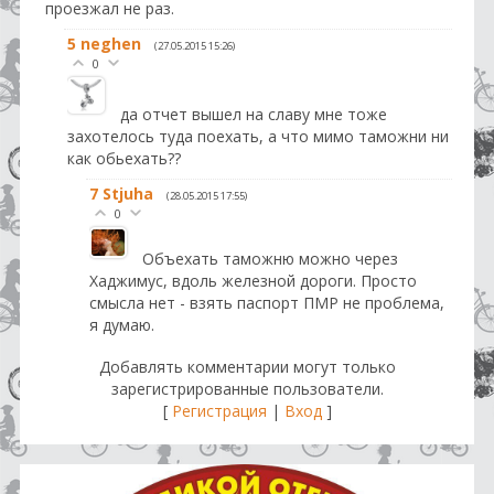
проезжал не раз.
5
neghen
(27.05.2015 15:26)
0
да отчет вышел на славу мне тоже
захотелось туда поехать, а что мимо таможни ни
как обьехать??
7
Stjuha
(28.05.2015 17:55)
0
Объехать таможню можно через
Хаджимус, вдоль железной дороги. Просто
смысла нет - взять паспорт ПМР не проблема,
я думаю.
Добавлять комментарии могут только
зарегистрированные пользователи.
[
Регистрация
|
Вход
]