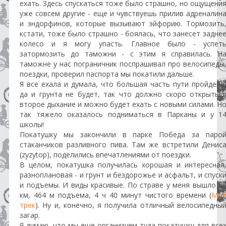
ехать. Здесь спускаться тоже было страшно, но ощущени
уже совсем другие - еще и чувствуешь прилив адреналин
и эндорфинов, которые вызывают эйфорию. Тормозить
кстати, тоже было страшно - боялась, что занесет задне
колесо и я могу упасть. Главное было - успет
затормозить до таможни - с этим я справилась. Н
таможне у нас пограничник поспрашивал про велосипеды
поездки, проверил паспорта мы покатили дальше.
Я все ехала и думала, что большая часть пути пройдена
да и грунта не будет, так что должно скоро открытьс
второе дыхание и можно будет ехать с новыми силами. Н
так тяжело оказалось подниматься в Парканы и у 1
школы!
Покатушку мы закончили в парке Победа за паро
стаканчиков разливного пива. Там же встретили Денис
(zyzytop), поделились впечатлениями от поездки.
В целом, покатушка получилась хорошая и интересная
разноплановая - и грунт и бездорожье и асфальт, и спуск
и подъемы. И виды красивые. По страве у меня вышло 6
км, 464 м подъема, 4 ч 40 минут чистого времени (
Мо
трек
). Ну и, конечно, я получила отличный велосипедны
загар.
Я думаю, что мы еще организуем туда покатушку для все