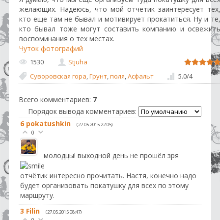
желающих. Надеюсь, что мой отчетик заинтересует тех
кто еще там не бывал и мотивирует прокатиться. Ну и те
кто бывал тоже могут составить компанию и освежит
воспоминания о тех местах.
Чуток фотографий
1530
Stjuha
Суворовская гора
,
Грунт
,
поля
,
Асфальт
5.0
/
4
Всего комментариев
:
7
Порядок вывода комментариев:
6
pokatushkin
(27.05.2015 22:05)
0
молодцы! выходной день не прошёл зря
отчётик интересно прочитать. Настя, конечно надо
будет организовать покатушку для всех по этому
маршруту.
3
Filin
(27.05.2015 08:47)
0