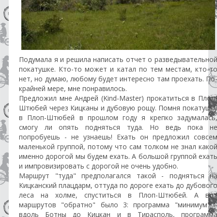
Подумала я и решила написать отчет о разведывательно
покатушке. Кто-то может и катал по тем местам, кто-т
нет, но думаю, любому будет интересно там проехать. По
крайней мере, мне понравилось.
Предложил мне Андрей (Kind-Master) прокатиться в Плоп
Штюбей через Кицканы и дубовую рощу. Помня покатушк
в Плоп-Штюбей в прошлом году я крепко задумалась
смогу ли опять подняться туда. Но ведь пока н
попробуешь - не узнаешь! Ехать он предложил совсе
маленькой группой, потому что сам толком не знал како
именно дорогой мы будем ехать. А большой группой ехат
и импровизировать с дорогой не очень удобно.
Маршрут "туда" предполагался такой - подняться н
Кицканский плацдарм, оттуда по дороге ехать до дубовог
леса на холме, спуститься в Плоп-Штюбей. А во
маршрутов "обратно" было 3: программа "минимум" 
вдоль Ботны до Кицкан и в Тирасполь, программ