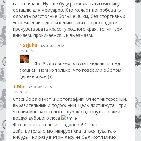
как-то иначе. Ну… не буду разводить тягомотину,
оставлю для мемуаров. Кто желает попробовать
одолеть расстояние больше 30 км, без спортивных
устремлений к достижению каких-то рекордов и
прочувствовать красоту родного края, то: читаем,
вникаем, проникаемся… и выезжаем.
4
Stjuha
(27.05.2015 09:32)
0
Я забыла совсем, что мы сидели не под
акацией. Помню только, что говорили об этом
дереве и все )))
1
Filin
(26.05.2015 22:26)
0
Спасибо за отчёт и фотографии! Отчёт интересный,
выразительный и подробный. Цель достигнута - при
чтении мне захотелось глубоко вдохнуть свежий
воздух дубового леса
Фотки цветастенькие - здорово! Отчёт
действительно мотивирует скататься туда как-
нибудь - ни разу в этом лесу не был, хотя мимо