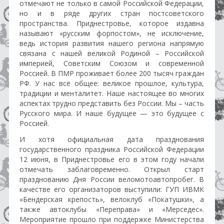
отмечают не только в самой Российской Федерации,
но и в ряде других стран постсоветского
пространства. Приднестровье, которое издавна
называют «русским форпостом», не исключение,
ведь история развития нашего региона напрямую
связана с нашей великой Родиной – Российской
империей, Советским Союзом и современной
Россией. В ПМР проживает более 200 тысяч граждан
РФ. У нас всё общее: великое прошлое, культура,
традиции и менталитет. Наше настоящее во многих
аспектах трудно представить без России. Мы – часть
Русского мира. И наше будущее — это будущее с
Россией.
И хотя официальная дата празднования
государственного праздника Российской Федерации
12 июня, в Приднестровье его в этом году начали
отмечать заблаговременно. Открыл старт
празднованию Дня России веломотоавтопробег. В
качестве его организаторов выступили: ГУП ИВМК
«Бендерская крепость», велоклуб «Покатушки», а
также автоклубы «Переправа» и «Мерседес».
Мероприятие прошло при поддержке Министерства