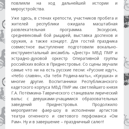
повлияли на ход дальнейшей истории и
мироустройства.
Уже здесь, в стенах крепости, участников пробега и
жителей республики ожидала масштабная
развлекательная программа. Экскурсия,
средневековый бой рыцарей, выставка доспехов и
оружия, а также концерт. Для гостей праздника
совместное выступление подготовили вокально-
инструментальный ансамбль «Днестр» МВД ПМР и
эстрадно-духовой оркестр Оперативной группы
российских войск в Приднестровье. Со сцены звучали
самые что ни на есть русские песни: «Русские идут»,
«Небо славян», «За тебя Родина-мать», «Кукушка» и
многие другие. Воспитанники Республиканского
кадетского корпуса МВД ПМР им. светлейшего князя
Г.А. Потёмкина-Таврического станцевали лирический
вальс с девушками-учащимися образовательных
заведений Приднестровья. Продолжило
мероприятие фаер-шоу в исполнении артистов
театра огненного и светового перфоманса «Ом
Рам». Ну и в завершение – праздничный салют!