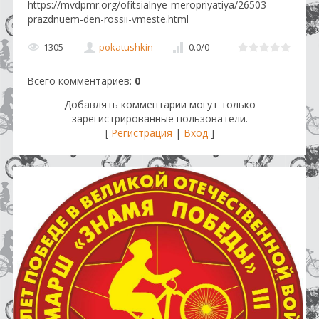
https://mvdpmr.org/ofitsialnye-meropriyatiya/26503-
prazdnuem-den-rossii-vmeste.html
1305
pokatushkin
0.0
/
0
Всего комментариев
:
0
Добавлять комментарии могут только
зарегистрированные пользователи.
[
Регистрация
|
Вход
]