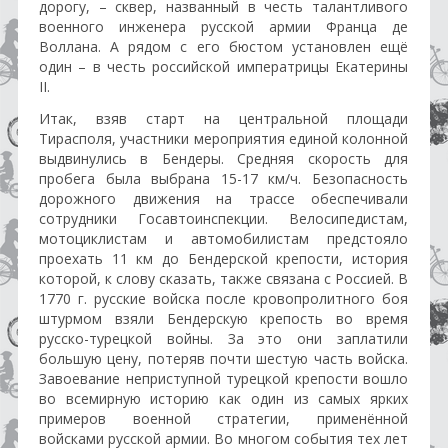
дорогу, – сквер, названный в честь талантливого
военного инженера русской армии Франца де
Воллана. А рядом с его бюстом установлен ещё
один – в честь российской императрицы Екатерины
II.
Итак, взяв старт на центральной площади
Тирасполя, участники мероприятия единой колонной
выдвинулись в Бендеры. Средняя скорость для
пробега была выбрана 15-17 км/ч. Безопасность
дорожного движения на трассе обеспечивали
сотрудники Госавтоинспекции. Велосипедистам,
мотоциклистам и автомобилистам предстояло
проехать 11 км до Бендерской крепости, история
которой, к слову сказать, также связана с Россией. В
1770 г. русские войска после кровопролитного боя
штурмом взяли Бендерскую крепость во время
русско-турецкой войны. За это они заплатили
большую цену, потеряв почти шестую часть войска.
Завоевание неприступной турецкой крепости вошло
во всемирную историю как один из самых ярких
примеров военной стратегии, применённой
войсками русской армии. Во многом события тех лет