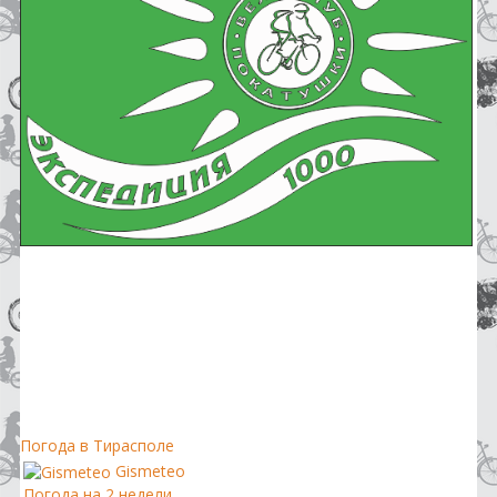
Погода в Тирасполе
Gismeteo
Погода на 2 недели