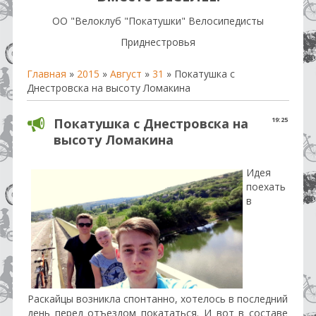
OO "Велоклуб "Покатушки" Велосипедисты
Приднестровья
Главная
»
2015
»
Август
»
31
» Покатушка с
Днестровска на высоту Ломакина
Покатушка с Днестровска на
19:25
высоту Ломакина
Идея
поехать
в
Раскайцы возникла спонтанно, хотелось в последний
день перед отъездом покататься. И вот в составе