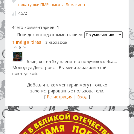
покатушки ПМР
,
высота Ломакина
4.5
/
2
Всего комментариев
:
1
Порядок вывода комментариев:
1
Indigo_tiras
(31.08.2015 20:28)
0
блин, хотел 5ку влепить а получилось 4ка....
Молодцы Днестровс... Вы меня заразили этой
покатушкой...
Добавлять комментарии могут только
зарегистрированные пользователи.
[
Регистрация
|
Вход
]