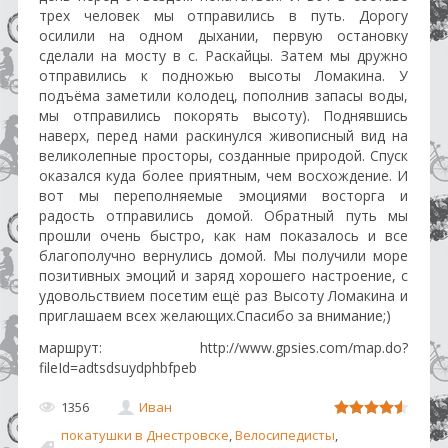
трех человек мы отправились в путь. Дорогу
осилили на одном дыхании, первую остановку
сделали на мосту в с. Раскайцы. Затем мы дружно
отправились к подножью высоты Ломакина. У
подъёма заметили колодец, пополнив запасы воды,
мы отправились покорять высоту). Поднявшись
наверх, перед нами раскинулся живописный вид на
великолепные просторы, созданные природой. Спуск
оказался куда более приятным, чем восхождение. И
вот мы переполняемые эмоциями восторга и
радость отправились домой. Обратный путь мы
прошли очень быстро, как нам показалось и все
благополучно вернулись домой. Мы получили море
позитивных эмоций и заряд хорошего настроение, с
удовольствием посетим ещё раз Высоту Ломакина и
приглашаем всех желающих.Спасибо за внимание;)
маршрут: http://www.gpsies.com/map.do?
fileId=adtsdsuydphbfpeb
1356
Иван
покатушки в Днестровске
,
Велосипедисты
,