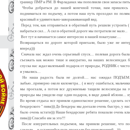
границу ПМР и РМ. В Фарладанах мы пополнили свои запасы пить
Чтобы добраться до нашей конечной точки, нам пришлось 
подниматься по подъему, а потом наш путь проходил по полям..
красивый и удивительно-завораживающий вид.
Перед тем, как отправиться в обратный путь решили устроить ( 
набраться сил.... А сил в обратной дороге мы потратили не мало...
Вот тут и начинается самое интересно в нашей покатушке.....
Возвращаться по дороге которой приехали, было уже не инте
вперед)))
Сначала нас ждал очень серьезный спуск.... полевая дорога был
съезжать как можно тише и аккуратно, на наших велосипедах б
спуска нас ждал маленький подарок от природы, РОДНИК с чистой
и умылись....
Но наша радость была не долгой..... нас ожидал ПОДЪЕМ..
зыбью...примерно около километра... ( я могу ошибаться, мальчики
мы проехали, а потом все дружненько тащили велосипеды на го
природы мы увидели еще один подарок, в виде дикой яблони.... н
Во время отдыха все приняли единогласное решение, сделать ост
бендерского " пива))) До Бендеры мы доехали очень быстро, у на
было очень кстати))) Наши бендарские ребята показали очень кл
пива))) Спасибо им за это!!!
После изнурительных подъемов, мы приняли решение, что по
сделали.... и оставшийся путь проехали без приключений....)))