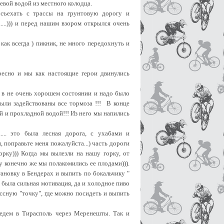
евой водой из местного колодца.
съехать с трассы на грунтовую дорогу и
...))) и перед нашим взором открылся очень
как всегда ) пикник, не много передохнуть и
ресно и мы как настоящие герои двинулись
а в не очень хорошем состоянии и надо было
ыли задействованы все тормоза !!! В конце
 и прохладной водой!!! Из него мы напились
... это была лесная дорога, с ухабами и
, поправьте меня пожалуйста...) часть дороги
рку))) Когда мы вылезли на нашу горку, от
у конечно же мы полакомились ее плодами))).
ановку в Бендерах и выпить по бокальчику "
с была сильная мотивация, да и холодное пиво
ассную "точку", где можно посидеть и выпить
едем в Тирасполь через Меренешты. Так и