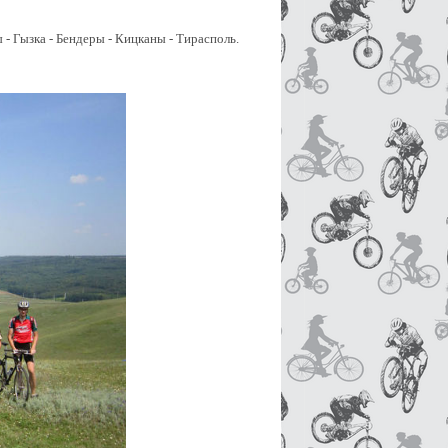
- Гызка - Бендеры - Кицканы - Тирасполь.