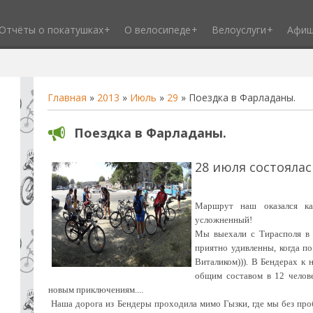
Отчёты о покатушках
О велосипеде
Велоуслуги
Афи
Главная
»
2013
»
Июль
»
29
» Поездка в Фарладаны.
Поездка в Фарладаны.
28 июля состоялас
Маршрут наш оказался ка
усложненный!
Мы выехали с Тирасполя в 
приятно удивленны, когда по
Виталиком))). В Бендерах к
общим составом в 12 челов
новым приключениям....
Наша дорога из Бендеры проходила мимо Гызки, где мы без проб