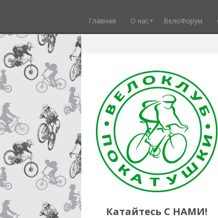
Главная
О нас
ВелоФорум
Катайтесь С НАМИ!