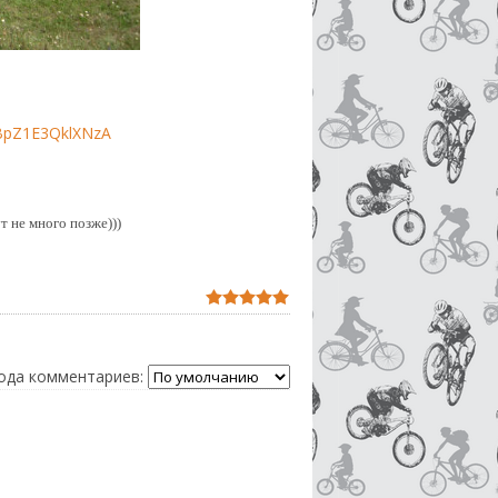
HBpZ1E3QklXNzA
т не много позже)))
ода комментариев: