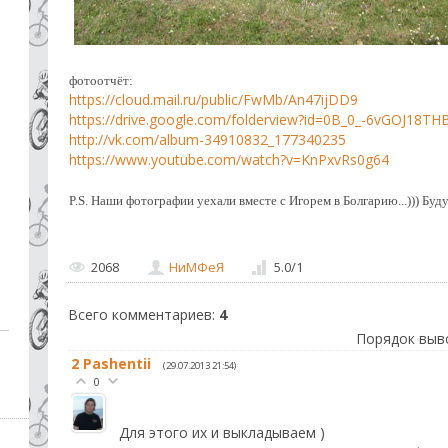
фотоотчёт:
https://cloud.mail.ru/public/FwMb/An47ijDD9
https://drive.google.com/folderview?id=0B_0_-6vGOJ18T
http://vk.com/album-34910832_177340235
https://www.youtube.com/watch?v=KnPxvRs0g64
P.S. Наши фотографии уехали вместе с Игорем в Болгарию...))) Буду
2068
НиМФеЯ
5.0
/
1
Всего комментариев
:
4
Порядок выв
2
Pashentii
(29.07.2013 21:54)
0
Для этого их и выкладываем )