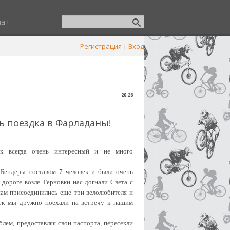
ша
Регистрация
|
Вход
20:26
ь поездка в Фарладаны!
к всегда очень интересный и не много
Бендеры составом 7 человек и были очень
 дороге возле Терновки нас догнали Света с
 нам присоединились еще три велолюбителя и
ек мы дружно поехали на встречу к нашим
лем, предоставляя свои паспорта, пересекли