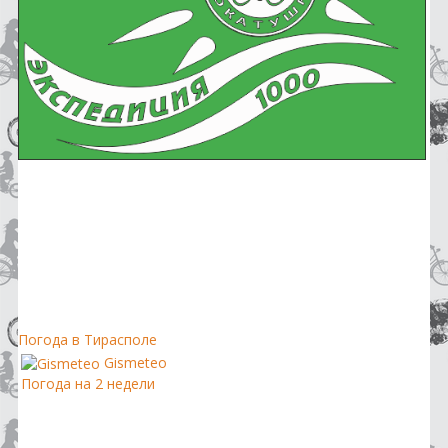
Погода в Тирасполе
Gismeteo
Погода на 2 недели