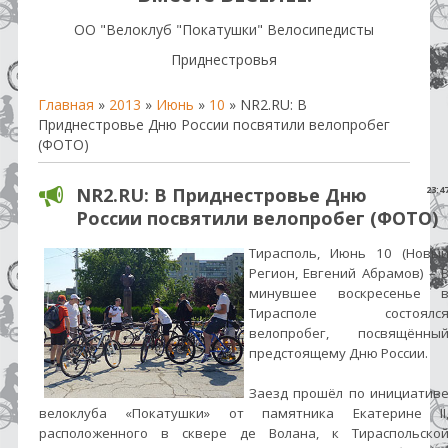
OO "Велоклуб "Покатушки" Велосипедисты
Приднестровья
Главная
»
2013
»
Июнь
»
10
» NR2.RU: В
Приднестровье Дню России посвятили велопробег
(ФОТО)
NR2.RU: В Приднестровье Дню
23:4
России посвятили велопробег (ФОТО)
Тирасполь, Июнь 10 (Новы
Регион, Евгений Абрамов) – 
минувшее воскресенье 
Тирасполе состоялс
велопробег, посвящённы
предстоящему Дню России.
Заезд прошёл по инициатив
велоклуба «Покатушки» от памятника Екатерине II
расположенного в сквере де Волана, к Тираспольско