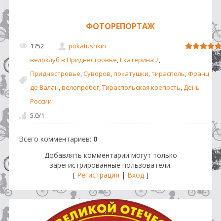
ФОТОРЕПОРТАЖ
1752
pokatushkin
велоклуб в Приднестровье
,
Екатерина 2
,
Приднестровье
,
Суворов
,
покатушки
,
тирасполь
,
Франц
де Валан
,
велопробег
,
Тираспольская крепость
,
День
России
5.0
/
1
Всего комментариев
:
0
Добавлять комментарии могут только
зарегистрированные пользователи.
[
Регистрация
|
Вход
]