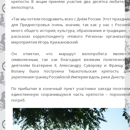
крепости. В акции приняли участие два десятка любителе
велоспорта.
«Так мы хотели поздравить всех с Днём России. Этот праздни
для Приднестровья очень значим, так как у нас с Россие
много общего: история, культура, образование и традиции», 
рассказал корреспонденту «Нового Региона» организато
мероприятия Игорь Крижановский.
Он отметил, что маршрут велопробега являетс
символичным, так как благодаря великим политически
деятелям Екатерине II, Александру Суворову и Францу д
Волану была построена Тираспольская крепость дл
укрепления границ Российской Империи вдоль реки Днестр.
По прибытии в конечный пункт участники заезда посетил
единственную сохранившуюся часть крепости – порохово
погреб.