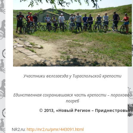
Участники велозаезда у Тираспольской крепости
Единственная сохранившаяся часть крепости – пороховой
погреб
© 2013, «Новый Регион – Приднестровье
NR2.ru:
http://nr2.ru/pmr/443091.html