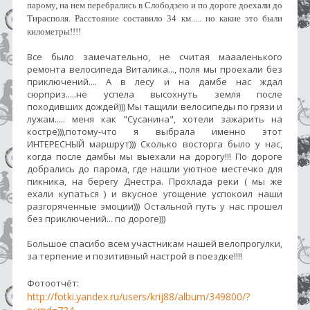
парому, на нем перебрались в Слободзею и по дороге доехали до
Тирасполя. Расстояние составило 34 км..... но какие это были
километры!!!!
Все было замечательно, не считая маааленького
ремонта велосипеда Виталика..., поля мы проехали без
приключений.... А в лесу и на дамбе нас ждал
сюрприз.....не успела высохнуть земля после
походивших дождей))) Мы тащили велосипеды по грязи и
лужам..... меня как "Сусанина", хотели зажарить на
костре))),потому-что я выбрала именно этот
ИНТЕРЕСНЫЙ маршрут))) Сколько восторга было у нас,
когда после дамбы мы выехали на дорогу!!! По дороге
добрались до парома, где нашли уютное местечко для
пикника, на берегу Днестра. Прохлада реки ( мы же
ехали купаться ) и вкусное угощение успокоил наши
разгоряченные эмоции))) Остальной путь у нас прошел
без приключений... по дороге)))
Большое спасибо всем участникам нашей велопрогулки,
за терпение и позитивный настрой в поездке!!!!
Фотоотчёт:
http://fotki.yandex.ru/users/krij88/album/349800/?