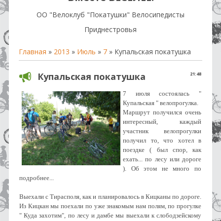
OO "Велоклуб "Покатушки" Велосипедисты
Приднестровья
Главная
»
2013
»
Июль
»
7
» Купальская покатушка
Купальская покатушка
21:48
7 июля состоялась "
Купальская " велопрогулка.
Маршрут получился очень
интересный, каждый
участник велопрогулки
получил то, что хотел в
поездке ( был спор, как
ехать... по лесу или дороге
). Об этом не много по
подробнее...
Выехали с Тирасполя, как и планировалось в Кицканы по дороге.
Из Кицкан мы поехали по уже знакомым нам полям, по прогулке
" Куда захотим", по лесу и дамбе мы выехали к слободзейскому