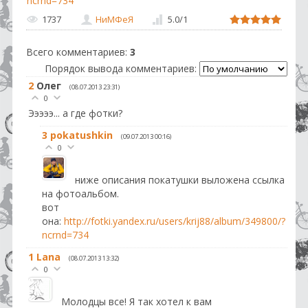
ncrnd=734
1737
НиМФеЯ
5.0
/
1
Всего комментариев
:
3
Порядок вывода комментариев:
2
Олег
(08.07.2013 23:31)
0
Эээээ... а где фотки?
3
pokatushkin
(09.07.2013 00:16)
0
ниже описания покатушки выложена ссылка
на фотоальбом.
вот
она:
http://fotki.yandex.ru/users/krij88/album/349800/?
ncrnd=734
1
Lana
(08.07.2013 13:32)
0
Молодцы все! Я так хотел к вам