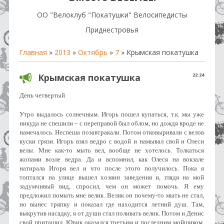
OO "Велоклуб "Покатушки" Велосипедисты
Приднестровья
Главная
»
2013
»
Октябрь
»
7
» Крымская покатушка
Крымская покатушка
22:24
День четвертый
Утро выдалось солнечным. Игорь пошел купаться, т.к. мы уже
никуда не спешили – с переправой был облом, но дождя вроде не
намечалось. Неспеша позавтракали. Потом отковыривали с велов
куски грязи. Игорь взял ведро с водой и намывал свой и Олеси
велы. Мне как-то мыть вел, вообще не хотелось. Толкаться
жопами возле ведра. Да и вспомнил, как Олеся на вокзале
натирала Игоря вел и что после этого получилось. Пока я
топтался на улице вышел хозяин заведения и, глядя на мой
задумчивый вид, спросил, чем он может помочь. Я ему
предложил помыть мне велик. Велик он почему-то мыть не стал,
но вынес тряпку и показал где находится летний душ. Там,
выкрутив насадку, я от души стал поливать велик. Потом и Денис
свой притащил. Юрик оказался третьим и последним мойщиком.