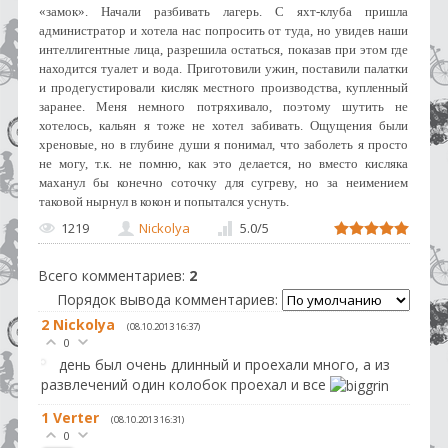
«замок». Начали разбивать лагерь. С яхт-клуба пришла
администратор и хотела нас попросить от туда, но увидев наши
интеллигентные лица, разрешила остаться, показав при этом где
находится туалет и вода. Приготовили ужин, поставили палатки
и продегустировали кисляк местного производства, купленный
заранее. Меня немного потряхивало, поэтому шутить не
хотелось, кальян я тоже не хотел забивать. Ощущения были
хреновые, но в глубине души я понимал, что заболеть я просто
не могу, т.к. не помню, как это делается, но вместо кисляка
маханул бы конечно соточку для сугреву, но за неимением
таковой нырнул в кокон и попытался уснуть.
1219
Nickolya
5.0
/
5
Всего комментариев
:
2
Порядок вывода комментариев:
2
Nickolya
(08.10.2013 16:37)
0
день был очень длинный и проехали много, а из
развлечений один колобок проехал и все
1
Verter
(08.10.2013 16:31)
0