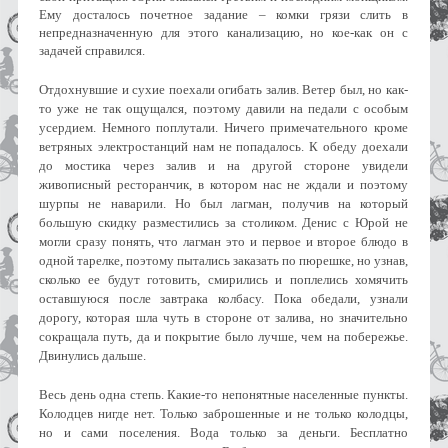
Ему досталось почетное задание – комки грязи слить в
непредназначенную для этого канализацию, но кое-как он с
задачей справился.
Отдохнувшие и сухие поехали огибать залив. Ветер был, но как-
то уже не так ощущался, поэтому давили на педали с особым
усердием. Немного поплутали. Ничего примечательного кроме
ветряных электростанций нам не попадалось. К обеду доехали
до мостика через залив и на другой стороне увидели
живописный ресторанчик, в котором нас не ждали и поэтому
шурпы не наварили. Но был лагман, получив на который
большую скидку разместились за столиком. Денис с Юрой не
могли сразу понять, что лагман это и первое и второе блюдо в
одной тарелке, поэтому пытались заказать по пюрешке, но узнав,
сколько ее будут готовить, смирились и поплелись хомячить
оставшуюся после завтрака колбасу. Пока обедали, узнали
дорогу, которая шла чуть в стороне от залива, но значительно
сокращала путь, да и покрытие было лучше, чем на побережье.
Двинулись дальше.
Весь день одна степь. Какие-то непонятные населенные пункты.
Колодцев нигде нет. Только заброшенные и не только колодцы,
но и сами поселения. Вода только за деньги. Бесплатно