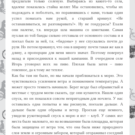
предлагали только соленую. Выбираясь из какого-то села,
вдалеке показалась стайка коллег. Мы остановились, чтобы их
подождать и поболтать, но поравнявшись с нами, только один
успел помахать нам рукой, а старший крикнул: «Не
останавливаться, не разговаривать!». Ну не гондурасы? Ехали
они налегке, т.к. впереди шла машина со шмотками. Самая
пухлая из той банды сильно отставала от основного состава и я
поехал было за ней, т.к. «бидоны» у нее спускались почти до
руля. Но потом прикинул, что она в ширину почти такая же как в
длину, а пропорции для меня много значат. Поэтому повернул
назад и присоединился к нашей кампании. В очередном селе
Игорь уговорил всех на пиво. Плохая была затея – пиво
говенное, да к тому же теплое.
Как бы там ни было, но мы начали приближаться к морю. Это
чувствовалось усилением ветра и понижением температуры. А
может просто темнеть начинало. Берег везде был обрывистый и
местные с трудом могли сказать, где они купаются. Нашли один
спуск, но он показался совсем непригодным для ночлега. У нас
оставалась одна попытка и мы рискнули, поехали дальше. А
дальше были одни обрывы и ветер. Проехав еще немного,
увидели рукотворный спуск к морю и яхт – клуб. У самих яхт
места было маловато, но на возвышении была площадка, которая
была защищена от ветра тем, что она была ниже природного
слоя земли и огромным забором, который огораживал соседний