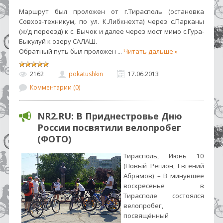
Маршрут был проложен от г.Тирасполь (остановка
Совхоз-техникум, по ул. К.Либкнехта) через с.Парканы
(ж/д переезд) к с. Бычок и далее через мост мимо с.Гура-
Быкулуй к озеру САЛАШ.
Обратный путь был проложен
...
Читать дальше »
2162
pokatushkin
17.06.2013
Комментарии (0)
NR2.RU: В Приднестровье Дню
России посвятили велопробег
(ФОТО)
Тирасполь, Июнь 10
(Новый Регион, Евгений
Абрамов) – В минувшее
воскресенье в
Тирасполе состоялся
велопробег,
посвящённый