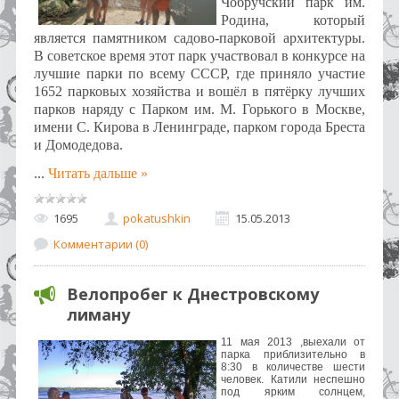
Чобручский парк им.
Родина, который
является памятником садово-парковой архитектуры.
В советское время этот парк участвовал в конкурсе на
лучшие парки по всему СССР, где приняло участие
1652 парковых хозяйства и вошёл в пятёрку лучших
парков наряду с Парком им. М. Горького в Москве,
имени С. Кирова в Ленинграде, парком города Бреста
и Домодедова.
...
Читать дальше »
1695
pokatushkin
15.05.2013
Комментарии (0)
Велопробег к Днестровскому
лиману
11 мая 2013 ,выехали от
парка приблизительно в
8:30 в количестве шести
человек. Катили неспешно
под ярким солнцем,