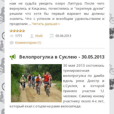
нам не судьба увидеть озеро Лаптура. После чего
вернулись в Кицканы, почистились и "окрепнув духом"
решили что хотя бы первый вариант мы должны
осилить. Что с успехом и всеобщим удовольствием и
проделали.
...
Читать дальше »
1771
Vitalii
03.06.2013
Комментарии (1)
Велопрогулка в Суклею - 30.05.2013
30 мая 2013 состоялась
тренировочная
велопрогулка по дамбе
вдоль реки Днестр в
с.Суклея, в которой
приняло участие 12
человек. Самому юному
участнику около 4-х лет,
который ехал с отцом на раме велосипеда.