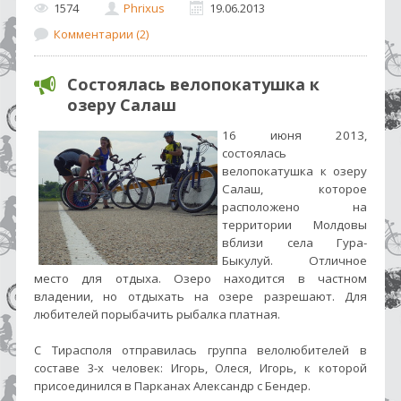
1574
Phrixus
19.06.2013
Комментарии (2)
Состоялась велопокатушка к
озеру Салаш
16 июня 2013,
состоялась
велопокатушка к озеру
Салаш, которое
расположено на
территории Молдовы
вблизи села Гура-
Быкулуй. Отличное
место для отдыха. Озеро находится в частном
владении, но отдыхать на озере разрешают. Для
любителей порыбачить рыбалка платная.
С Тирасполя отправилась группа велолюбителей в
составе 3-х человек: Игорь, Олеся, Игорь, к которой
присоединился в Парканах Александр с Бендер.