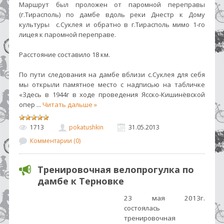
Маршрут был проложен от паромной переправы
(г.Тирасполь) по дамбе вдоль реки Днестр к Дому
культуры с.Суклея и обратно в г.Тирасполь мимо 1-го
лицея к паромной переправе.
Расстояние составило 18 км.
По пути следования на дамбе вблизи с.Суклея для себя
мы открыли памятное место с надписью на табличке
«Здесь в 1944г в ходе проведения Ясско-Кишинёвской
опер
...
Читать дальше »
1713
pokatushkin
31.05.2013
Комментарии (0)
Тренировочная велопрогулка по
дамбе к Терновке
23 мая 2013г.
состоялась
тренировочная