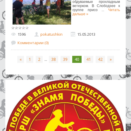
обдуваемые прохладным
ветерком. В Слободзее к
группе присо
...
Читать
дальше »
1596
pokatushkin
15.05.2013
Комментарии (0)
«
1
2
...
38
39
40
41
42
»