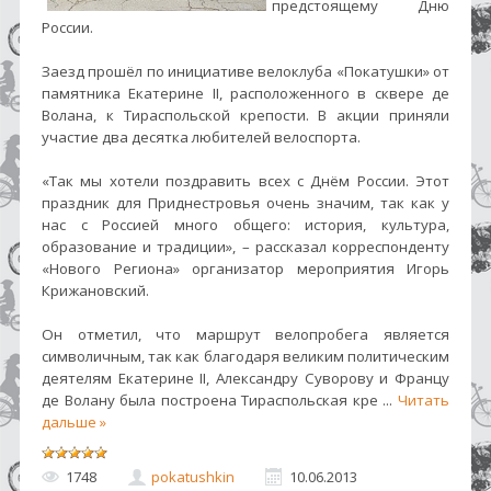
предстоящему Дню
России.
Заезд прошёл по инициативе велоклуба «Покатушки» от
памятника Екатерине II, расположенного в сквере де
Волана, к Тираспольской крепости. В акции приняли
участие два десятка любителей велоспорта.
«Так мы хотели поздравить всех с Днём России. Этот
праздник для Приднестровья очень значим, так как у
нас с Россией много общего: история, культура,
образование и традиции», – рассказал корреспонденту
«Нового Региона» организатор мероприятия Игорь
Крижановский.
Он отметил, что маршрут велопробега является
символичным, так как благодаря великим политическим
деятелям Екатерине II, Александру Суворову и Францу
де Волану была построена Тираспольская кре
...
Читать
дальше »
1748
pokatushkin
10.06.2013