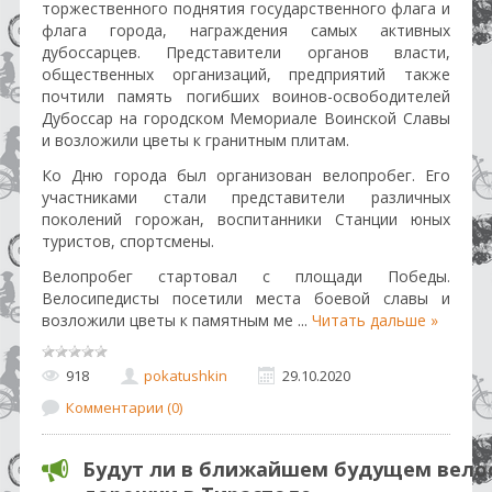
торжественного поднятия государственного флага и
флага города, награждения самых активных
дубоссарцев. Представители органов власти,
общественных организаций, предприятий также
почтили память погибших воинов-освободителей
Дубоссар на городском Мемориале Воинской Славы
и возложили цветы к гранитным плитам.
Ко Дню города был организован велопробег. Его
участниками стали представители различных
поколений горожан, воспитанники Станции юных
туристов, спортсмены.
Велопробег стартовал с площади Победы.
Велосипедисты посетили места боевой славы и
возложили цветы к памятным ме
...
Читать дальше »
918
pokatushkin
29.10.2020
Комментарии (0)
Будут ли в ближайшем будущем вело