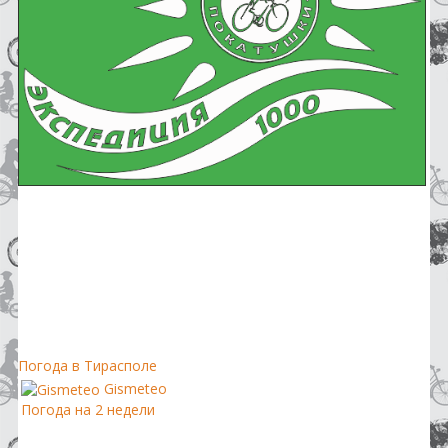
Погода в Тирасполе
Gismeteo
Погода на 2 недели