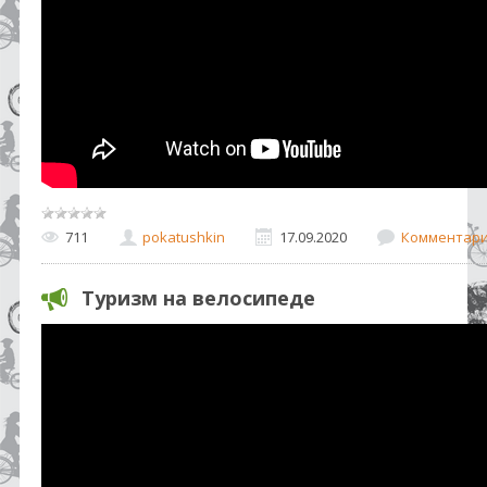
711
pokatushkin
17.09.2020
Комментарии
Туризм на велосипеде