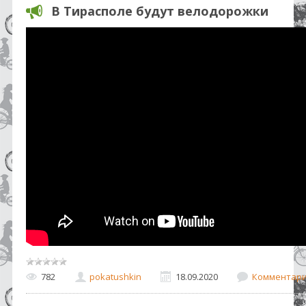
В Тирасполе будут велодорожки
782
pokatushkin
18.09.2020
Комментарии