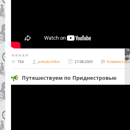
734
pokatushkin
27.08.2020
Комментарии
Путешествуем по Приднестровью