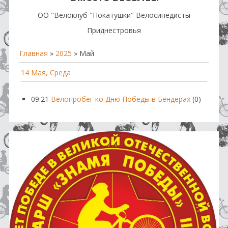
OO "Велоклуб "Покатушки" Велосипедисты
Приднестровья
Главная
»
2025
»
Май
14 Мая, Среда
09:21
Велопробег ко Дню Победы в Бендерах
(0)