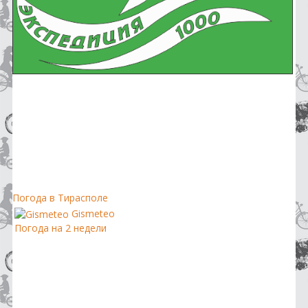
Погода в Тирасполе
Gismeteo
Погода на 2 недели