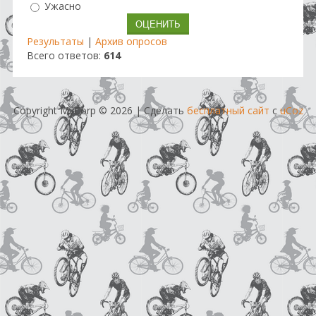
Ужасно
Результаты
|
Архив опросов
Всего ответов:
614
Copyright MyCorp © 2026
|
Сделать
бесплатный сайт
с
uCoz