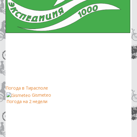
Погода в Тирасполе
Gismeteo
Погода на 2 недели